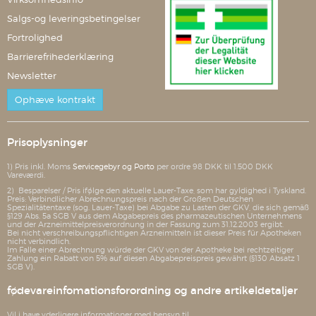
Salgs-og leveringsbetingelser
Fortrolighed
Barrierefrihederklæring
Newsletter
Ophæve kontrakt
Prisoplysninger
1) Pris inkl. Moms
Servicegebyr og Porto
per ordre 98 DKK til 1.500 DKK
Vareværdi.
2) Besparelser / Pris ifølge den aktuelle Lauer-Taxe, som har gyldighed i Tyskland.
Preis: Verbindlicher Abrechnungspreis nach der Großen Deutschen
Spezialitätentaxe (sog. Lauer-Taxe) bei Abgabe zu Lasten der GKV, die sich gemäß
§129 Abs. 5a SGB V aus dem Abgabepreis des pharmazeutischen Unternehmens
und der Arzneimittelpreisverordnung in der Fassung zum 31.12.2003 ergibt.
Bei nicht verschreibungspflichtigen Arzneimitteln ist dieser Preis für Apotheken
nicht verbindlich.
Im Falle einer Abrechnung würde der GKV von der Apotheke bei rechtzeitiger
Zahlung ein Rabatt von 5% auf diesen Abgabepreispreis gewährt (§130 Absatz 1
SGB V).
fødevareinfomationsforordning og andre artikeldetaljer
Vil i have yderligere informationer med hensyn til