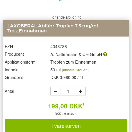
lignende afbildning
LAXOBERAL Abführ-Tropfen 7,5 mg/ml
Tro.z.Einnehmen
PZN
4348786
Producent
A. Nattermann & Cie GmbH
Applikationsform
Tropfen zum Einnehmen
Indhold
50 ml
(andere Größen)
Grundpris
DKK 3.980,00 / 1l
Antal
199,00 DKK
1
DKK 3.980,00 / 1l
i varekurven