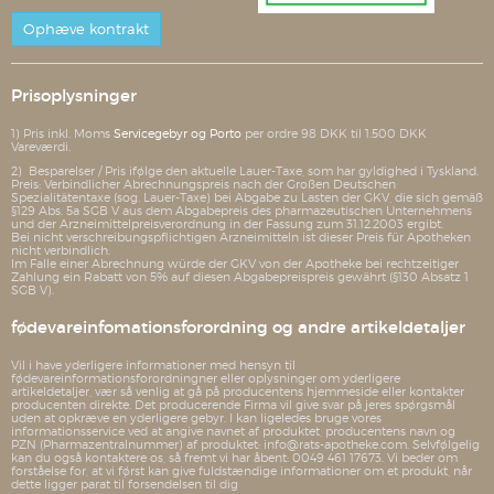
Ophæve kontrakt
Prisoplysninger
1) Pris inkl. Moms
Servicegebyr og Porto
per ordre 98 DKK til 1.500 DKK
Vareværdi.
2) Besparelser / Pris ifølge den aktuelle Lauer-Taxe, som har gyldighed i Tyskland.
Preis: Verbindlicher Abrechnungspreis nach der Großen Deutschen
Spezialitätentaxe (sog. Lauer-Taxe) bei Abgabe zu Lasten der GKV, die sich gemäß
§129 Abs. 5a SGB V aus dem Abgabepreis des pharmazeutischen Unternehmens
und der Arzneimittelpreisverordnung in der Fassung zum 31.12.2003 ergibt.
Bei nicht verschreibungspflichtigen Arzneimitteln ist dieser Preis für Apotheken
nicht verbindlich.
Im Falle einer Abrechnung würde der GKV von der Apotheke bei rechtzeitiger
Zahlung ein Rabatt von 5% auf diesen Abgabepreispreis gewährt (§130 Absatz 1
SGB V).
fødevareinfomationsforordning og andre artikeldetaljer
Vil i have yderligere informationer med hensyn til
fødevareinformationsforordningner eller oplysninger om yderligere
artikeldetaljer, vær så venlig at gå på producentens hjemmeside eller kontakter
producenten direkte. Det producerende Firma vil give svar på jeres spørgsmål
uden at opkræve en yderligere gebyr. I kan ligeledes bruge vores
informationsservice ved at angive navnet af produktet, producentens navn og
PZN (Pharmazentralnummer) af produktet: info@rats-apotheke.com. Selvfølgelig
kan du også kontaktere os, så fremt vi har åbent: 0049 461 17673. Vi beder om
forståelse for, at vi først kan give fuldstændige informationer om et produkt, når
dette ligger parat til forsendelsen til dig