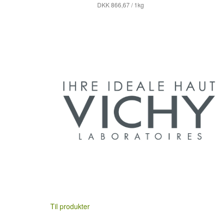
DKK 866,67 / 1kg
WICK Pharma - Zweigniederlassung der Procter & Gamble
GmbH
Til produkter