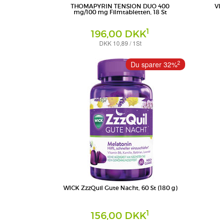
THOMAPYRIN TENSION DUO 400
V
mg/100 mg Filmtabletten, 18 St
1
196,00 DKK
DKK 10,89 / 1St
Filmtabletten
Tabletten
A. Nattermann & Cie GmbH
WICK Phar
2
Du sparer 32%
GmbH
WICK ZzzQuil Gute Nacht, 60 St (180 g)
1
156,00 DKK