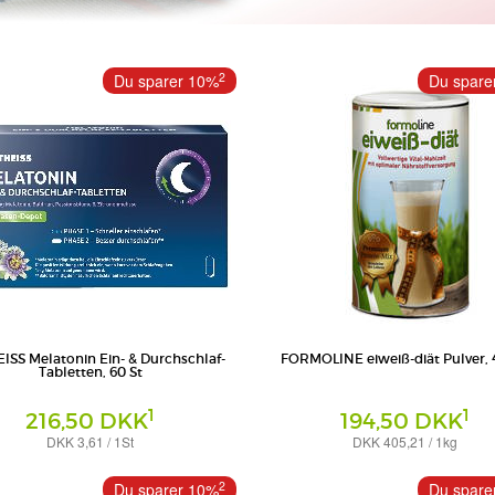
2
Du sparer 10%
Du spare
ISS Melatonin Ein- & Durchschlaf-
FORMOLINE eiweiß-diät Pulver, 
Tabletten, 60 St
1
1
216,50 DKK
194,50 DKK
DKK 3,61 / 1St
DKK 405,21 / 1kg
Pulver
ss Naturwaren GmbH
Certmedica International GmbH
2
Du sparer 10%
Du spare