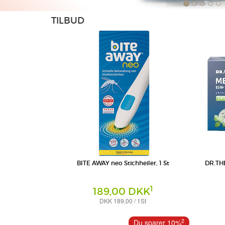
TILBUD
BITE AWAY neo Stichheiler, 1 St
DR.THE
1
189,00 DKK
DKK 189,00 / 1St
Tabletten
MibeTec GmbH
Dr. Thei
2
Du sparer 10%