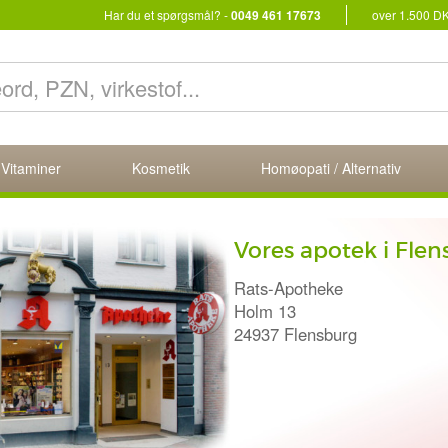
Har du et spørgsmål? -
0049 461 17673
over 1.500 D
 Vitaminer
Kosmetik
Homøopati / Alternativ
Vitamin B12 ampull
I øjeblikket kan vitamin B12
Bestil gerne B12 1000μg am
B12 ampuller