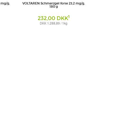
 mg/g,
VOLTAREN Schmerzgel forte 23,2 mg/g,
180 g
1
232,00 DKK
DKK 1.288,89 / 1kg
Gel
Haleon Germany GmbH