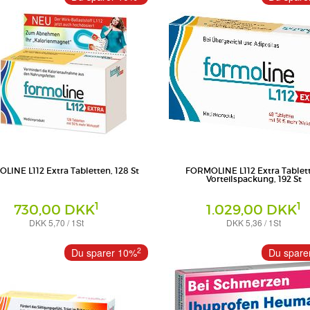
LINE L112 Extra Tabletten, 128 St
FORMOLINE L112 Extra Tablet
Vorteilspackung, 192 St
1
1
730,00 DKK
1.029,00 DKK
DKK 5,70 / 1St
DKK 5,36 / 1St
Tabletten
a International GmbH
Certmedica International GmbH
2
Du sparer 10%
Du spare