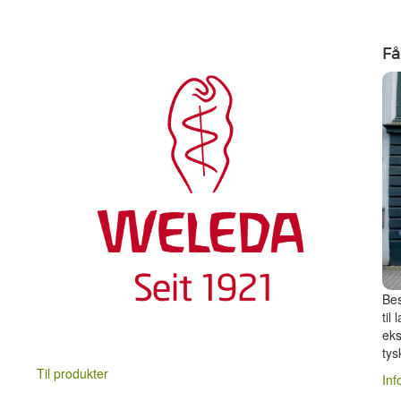
Få
Bes
til
eks
tys
Til produkter
Inf