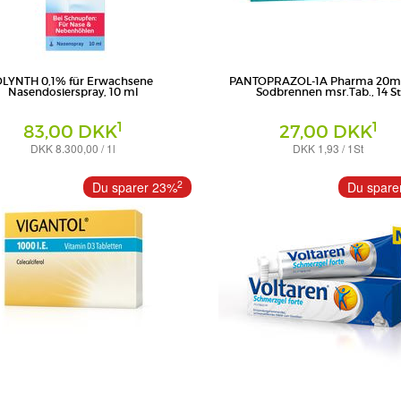
LYNTH 0,1% für Erwachsene
PANTOPRAZOL-1A Pharma 20mg
Nasendosierspray, 10 ml
Sodbrennen msr.Tab., 14 St
1
1
83,00 DKK
27,00 DKK
DKK 8.300,00 / 1l
DKK 1,93 / 1St
erspray
Tabletten magensaftresistent
Germany GmbH (OTC)
1A Pharma GmbH
2
Du sparer 23%
Du spare