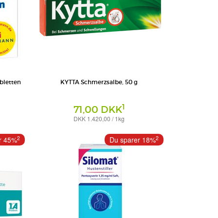
letten
KYTTA Schmerzsalbe, 50 g
1
71,00 DKK
DKK 1.420,00 / 1kg
Creme
KG
WICK Pharma - Zweigniederlassung der Procter & Gamble
2
2
r 45%
Du sparer 18%
GmbH