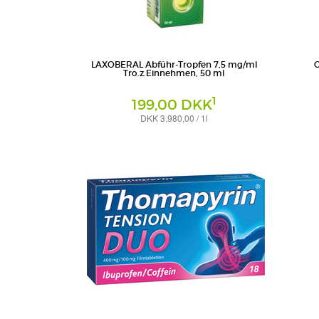
LAXOBERAL Abführ-Tropfen 7,5 mg/ml
O
Tro.z.Einnehmen, 50 ml
1
199,00 DKK
DKK 3.980,00 / 1l
Tropfen zum Einnehmen
Nasendosi
A. Nattermann & Cie GmbH
Kenvue 