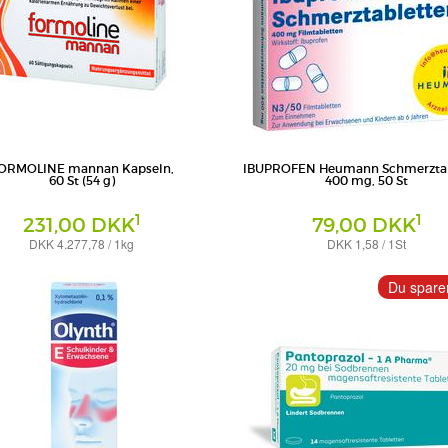
ORMOLINE mannan Kapseln,
IBUPROFEN Heumann Schmerztab
60 St (54 g)
400 mg, 50 St
1
1
231,00 DKK
79,00 DKK
DKK 4.277,78 / 1kg
DKK 1,58 / 1St
Filmtabletten
a International GmbH
HEUMANN PHARMA GmbH & Co. Generica 
Du spare