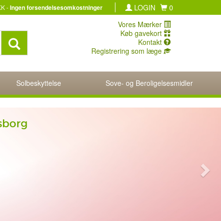
LOGIN
0
KK -
Ingen forsendelsesomkostninger
Vores Mærker
Køb gavekort
Kontakt
Registrering som læge
Solbeskyttelse
Sove- og Beroligelsesmidler
er.
 1000μg ampuller fra Lichtenstein
ikke
leveres.
puller fra Ankermann!