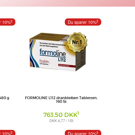
2
2
r 10%
Du sparer 10%
480 g
FORMOLINE L112 dranbleiben Tabletten,
160 St
1
763,50 DKK
DKK 4,77 / 1St
Tabletten
Certmedica International GmbH
2
2
r 10%
Du sparer 10%