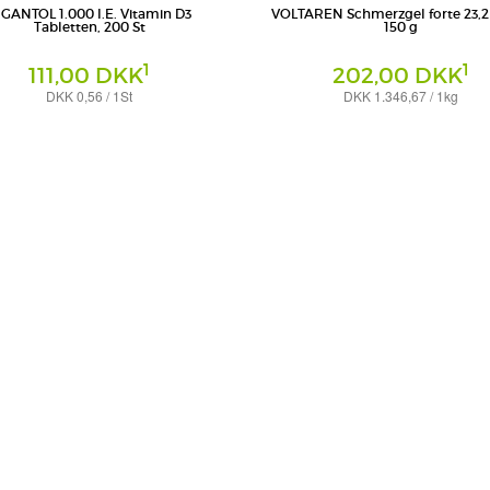
IGANTOL 1.000 I.E. Vitamin D3
VOLTAREN Schmerzgel forte 23,2
Tabletten, 200 St
150 g
1
1
111,00 DKK
202,00 DKK
DKK 0,56 / 1St
DKK 1.346,67 / 1kg
Gel
ma - Zweigniederlassung der Procter & Gamble
Haleon Germany GmbH