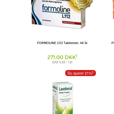
FORMOLINE L112 Tabletten, 48 St
F
1
271,00 DKK
DKK 5,65 / 1St
Tabletten
Kapseln
Certmedica International GmbH
Certmedic
2
Du sparer 21%