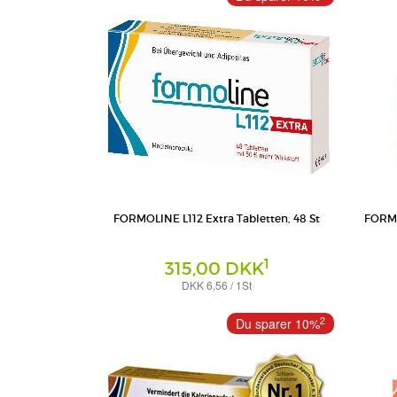
FORMOLINE L112 Extra Tabletten, 48 St
FORMO
1
315,00 DKK
DKK 6,56 / 1St
Tabletten
Tabletten
Certmedica International GmbH
Certmedic
2
Du sparer 10%