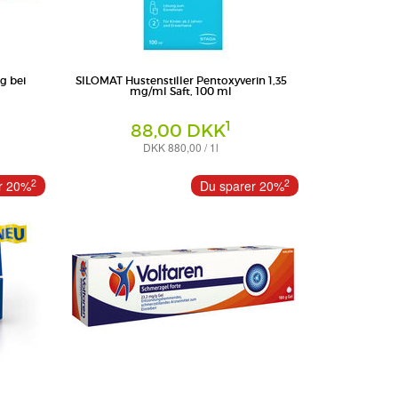
 bei
SILOMAT Hustenstiller Pentoxyverin 1,35
mg/ml Saft, 100 ml
1
88,00 DKK
DKK 880,00 / 1l
Lösung zum Einnehmen
STADA Consumer Health Deutschland GmbH
2
2
r 20%
Du sparer 20%