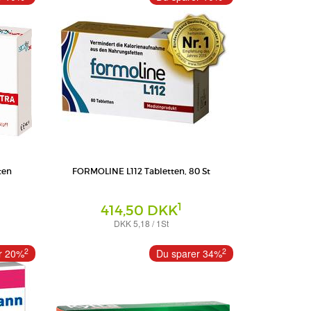
ten
FORMOLINE L112 Tabletten, 80 St
1
414,50 DKK
DKK 5,18 / 1St
Tabletten
Certmedica International GmbH
2
2
r 20%
Du sparer 34%