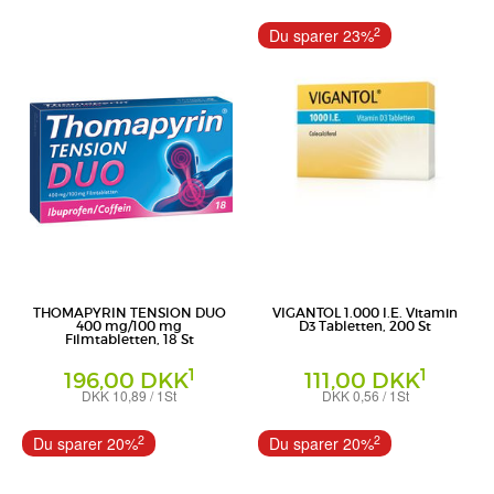
Tabletten magensaftresistent
Lösung zum Einnehmen
1A Pharma GmbH
STADA Consumer Health Deutschland
2
Du sparer 23%
GmbH
THOMAPYRIN TENSION DUO
VIGANTOL 1.000 I.E. Vitamin
400 mg/100 mg
D3 Tabletten, 200 St
Filmtabletten, 18 St
1
1
196,00 DKK
111,00 DKK
DKK 10,89 / 1St
DKK 0,56 / 1St
Filmtabletten
Tabletten
A. Nattermann & Cie GmbH
WICK Pharma - Zweigniederlassung der
2
2
Du sparer 20%
Du sparer 20%
Procter & Gamble GmbH