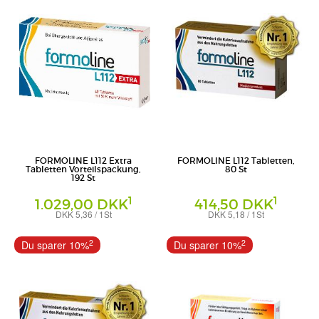
FORMOLINE L112 Extra
FORMOLINE L112 Tabletten,
Tabletten Vorteilspackung,
80 St
192 St
1
1
1.029,00 DKK
414,50 DKK
DKK 5,36 / 1St
DKK 5,18 / 1St
Tabletten
Tabletten
Certmedica International GmbH
Certmedica International GmbH
2
2
Du sparer 10%
Du sparer 10%