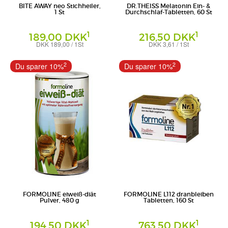
BITE AWAY neo Stichheiler,
DR.THEISS Melatonin Ein- &
1 St
Durchschlaf-Tabletten, 60 St
1
1
189,00 DKK
216,50 DKK
DKK 189,00 / 1St
DKK 3,61 / 1St
Tabletten
MibeTec GmbH
Dr. Theiss Naturwaren GmbH
2
2
Du sparer 10%
Du sparer 10%
FORMOLINE eiweiß-diät
FORMOLINE L112 dranbleiben
Pulver, 480 g
Tabletten, 160 St
1
1
194,50 DKK
763,50 DKK