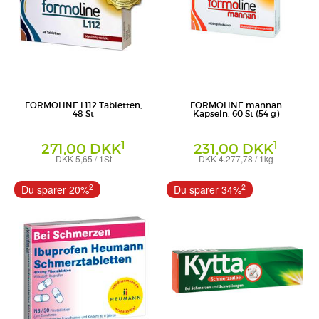
FORMOLINE L112 Tabletten,
FORMOLINE mannan
48 St
Kapseln, 60 St (54 g)
1
1
271,00 DKK
231,00 DKK
DKK 5,65 / 1St
DKK 4.277,78 / 1kg
Tabletten
Kapseln
Certmedica International GmbH
Certmedica International GmbH
2
2
Du sparer 20%
Du sparer 34%