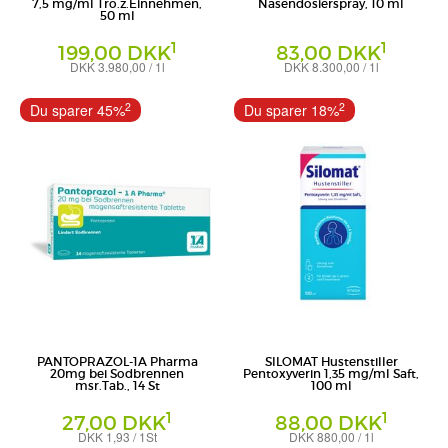
7,5 mg/ml Tro.z.Einnehmen,
Nasendosierspray, 10 ml
50 ml
1
1
199,00 DKK
83,00 DKK
DKK 3.980,00 / 1l
DKK 8.300,00 / 1l
Tropfen zum Einnehmen
Nasendosierspray
A. Nattermann & Cie GmbH
Kenvue Germany GmbH (OTC)
2
2
Du sparer 45%
Du sparer 18%
PANTOPRAZOL-1A Pharma
SILOMAT Hustenstiller
20mg bei Sodbrennen
Pentoxyverin 1,35 mg/ml Saft,
msr.Tab., 14 St
100 ml
1
1
27,00 DKK
88,00 DKK
DKK 1,93 / 1St
DKK 880,00 / 1l