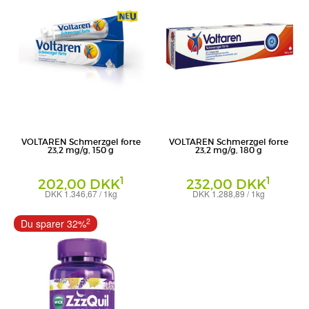
VOLTAREN Schmerzgel forte
VOLTAREN Schmerzgel forte
23,2 mg/g, 150 g
23,2 mg/g, 180 g
1
1
202,00 DKK
232,00 DKK
DKK 1.346,67 / 1kg
DKK 1.288,89 / 1kg
Gel
Gel
Haleon Germany GmbH
Haleon Germany GmbH
2
Du sparer 32%