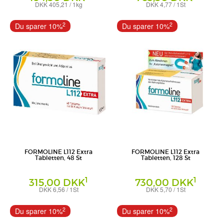
DKK 405,21 / 1kg
DKK 4,77 / 1St
Pulver
Tabletten
Certmedica International GmbH
Certmedica International GmbH
2
2
Du sparer 10%
Du sparer 10%
FORMOLINE L112 Extra
FORMOLINE L112 Extra
Tabletten, 48 St
Tabletten, 128 St
1
1
315,00 DKK
730,00 DKK
DKK 6,56 / 1St
DKK 5,70 / 1St
Tabletten
Tabletten
Certmedica International GmbH
Certmedica International GmbH
2
2
Du sparer 10%
Du sparer 10%