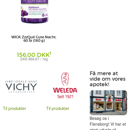
WICK ZzzQuil Gute Nacht,
60 St (180 g)
1
156,00 DKK
DKK 866,67 / 1kg
WICK Pharma - Zweigniederlassung der
Procter & Gamble GmbH
Få mere at
vide om vores
apotek!
Til produkter
Til produkter
Besøg os i
Flensborg! Vi har et
stort udvalg af