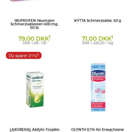
IBUPROFEN Heumann
KYTTA Schmerzsalbe, 50 g
Schmerztabletten 400 mg,
50 St
1
1
79,00 DKK
71,00 DKK
DKK 1,58 / 1St
DKK 1.420,00 / 1kg
Filmtabletten
Creme
HEUMANN PHARMA GmbH & Co.
WICK Pharma - Zweigniederlassung der
2
Du sparer 21%
Generica KG
Procter & Gamble GmbH
LAXOBERAL Abführ-Tropfen
OLYNTH 0,1% für Erwachsene