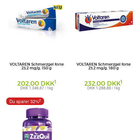
VOLTAREN Schmerzgel forte
VOLTAREN Schmerzgel forte
23,2 mg/g, 150 g
23,2 mg/g, 180 g
1
1
202,00 DKK
232,00 DKK
DKK 1.346,67 / 1kg
DKK 1.288,89 / 1kg
Gel
Gel
Haleon Germany GmbH
Haleon Germany GmbH
2
Du sparer 32%