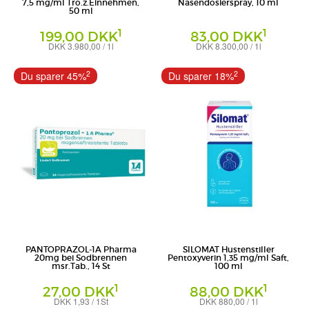
7,5 mg/ml Tro.z.Einnehmen,
Nasendosierspray, 10 ml
50 ml
1
1
199,00 DKK
83,00 DKK
DKK 3.980,00 / 1l
DKK 8.300,00 / 1l
Tropfen zum Einnehmen
Nasendosierspray
A. Nattermann & Cie GmbH
Kenvue Germany GmbH (OTC)
2
2
Du sparer 45%
Du sparer 18%
PANTOPRAZOL-1A Pharma
SILOMAT Hustenstiller
20mg bei Sodbrennen
Pentoxyverin 1,35 mg/ml Saft,
msr.Tab., 14 St
100 ml
1
1
27,00 DKK
88,00 DKK
DKK 1,93 / 1St
DKK 880,00 / 1l