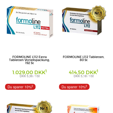
FORMOLINE L112 Extra
FORMOLINE L112 Tabletten,
Tabletten Vorteilspackung,
80 St
192 St
1
1
1.029,00 DKK
414,50 DKK
DKK 5,36 / 1St
DKK 5,18 / 1St
Tabletten
Tabletten
Certmedica International GmbH
Certmedica International GmbH
2
2
Du sparer 10%
Du sparer 10%