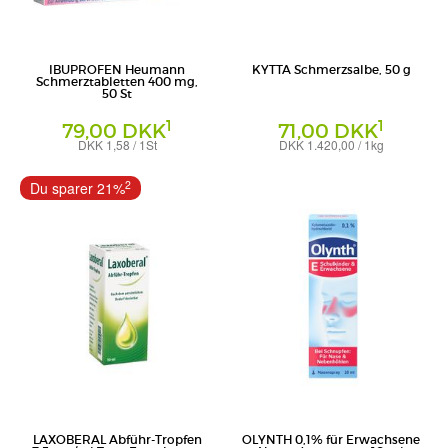
IBUPROFEN Heumann
KYTTA Schmerzsalbe, 50 g
Schmerztabletten 400 mg,
50 St
1
1
79,00 DKK
71,00 DKK
DKK 1,58 / 1St
DKK 1.420,00 / 1kg
Filmtabletten
Creme
HEUMANN PHARMA GmbH & Co.
WICK Pharma - Zweigniederlassung der
2
Du sparer 21%
Generica KG
Procter & Gamble GmbH
LAXOBERAL Abführ-Tropfen
OLYNTH 0,1% für Erwachsene