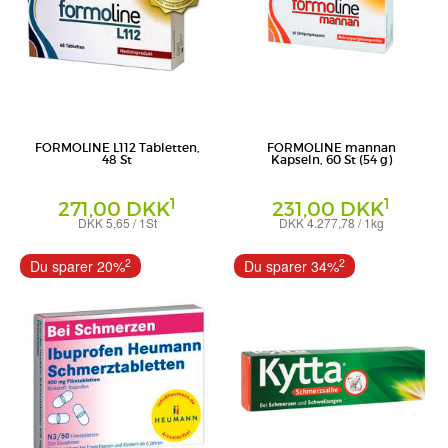
FORMOLINE L112 Tabletten,
FORMOLINE mannan
48 St
Kapseln, 60 St (54 g)
1
1
271,00 DKK
231,00 DKK
DKK 5,65 / 1St
DKK 4.277,78 / 1kg
Tabletten
Kapseln
Certmedica International GmbH
Certmedica International GmbH
2
2
Du sparer 20%
Du sparer 34%