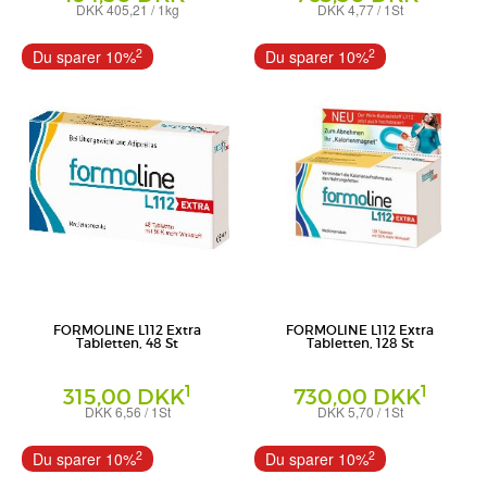
DKK 405,21 / 1kg
DKK 4,77 / 1St
Pulver
Tabletten
Certmedica International GmbH
Certmedica International GmbH
2
2
Du sparer 10%
Du sparer 10%
FORMOLINE L112 Extra
FORMOLINE L112 Extra
Tabletten, 48 St
Tabletten, 128 St
1
1
315,00 DKK
730,00 DKK
DKK 6,56 / 1St
DKK 5,70 / 1St
Tabletten
Tabletten
Certmedica International GmbH
Certmedica International GmbH
2
2
Du sparer 10%
Du sparer 10%