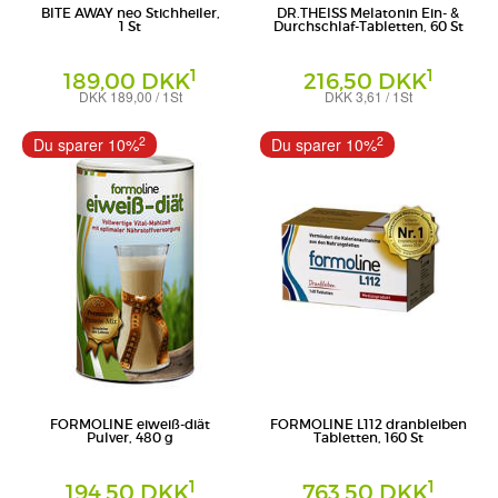
BITE AWAY neo Stichheiler,
DR.THEISS Melatonin Ein- &
1 St
Durchschlaf-Tabletten, 60 St
1
1
189,00 DKK
216,50 DKK
DKK 189,00 / 1St
DKK 3,61 / 1St
Tabletten
MibeTec GmbH
Dr. Theiss Naturwaren GmbH
2
2
Du sparer 10%
Du sparer 10%
FORMOLINE eiweiß-diät
FORMOLINE L112 dranbleiben
Pulver, 480 g
Tabletten, 160 St
1
1
194,50 DKK
763,50 DKK