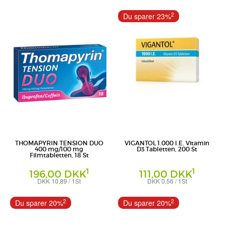
Tabletten magensaftresistent
Lösung zum Einnehmen
1A Pharma GmbH
STADA Consumer Health Deutschland
2
Du sparer 23%
GmbH
THOMAPYRIN TENSION DUO
VIGANTOL 1.000 I.E. Vitamin
400 mg/100 mg
D3 Tabletten, 200 St
Filmtabletten, 18 St
1
1
196,00 DKK
111,00 DKK
DKK 10,89 / 1St
DKK 0,56 / 1St
Filmtabletten
Tabletten
A. Nattermann & Cie GmbH
WICK Pharma - Zweigniederlassung der
2
2
Du sparer 20%
Du sparer 20%
Procter & Gamble GmbH