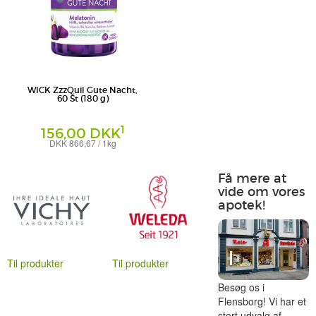
WICK ZzzQuil Gute Nacht,
60 St (180 g)
1
156,00 DKK
DKK 866,67 / 1kg
WICK Pharma - Zweigniederlassung der
Procter & Gamble GmbH
Få mere at
vide om vores
apotek!
Til produkter
Til produkter
Besøg os i
Flensborg! Vi har et
stort udvalg af