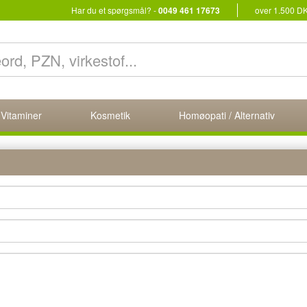
Har du et spørgsmål? -
0049 461 17673
over 1.500 D
 Vitaminer
Kosmetik
Homøopati / Alternativ