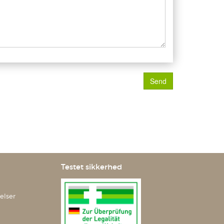
Send
Testet sikkerhed
elser