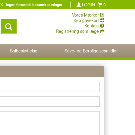
LOGIN
0
KK -
Ingen forsendelsesomkostninger
Vores Mærker
Køb gavekort
Kontakt
Registrering som læge
Solbeskyttelse
Sove- og Beroligelsesmidler