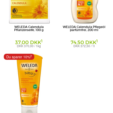
WELEDA Calendula
WELEDA Calendula Pflegeöl
Pflanzenseife, 100 g
parfümfrei, 200 ml
1
1
37,00 DKK
74,50 DKK
DKK 370,00 / 1kg
DKK 372,50 / 1l
Seife
Öl
Weleda AG
Weleda AG
2
Du sparer 10%