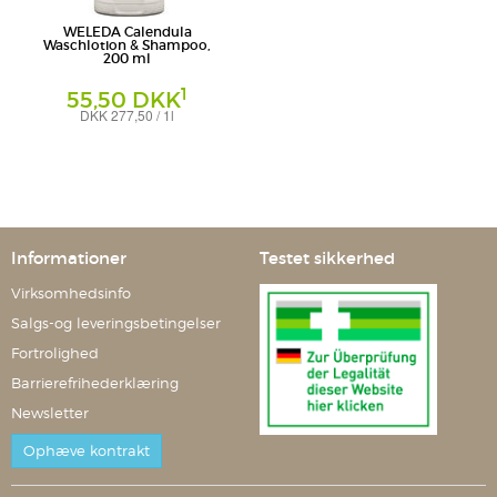
WELEDA Calendula
Waschlotion & Shampoo,
200 ml
1
55,50 DKK
DKK 277,50 / 1l
Duschgel
Weleda AG
Informationer
Testet sikkerhed
Virksomhedsinfo
Salgs-og leveringsbetingelser
Fortrolighed
Barrierefrihederklæring
Newsletter
Ophæve kontrakt