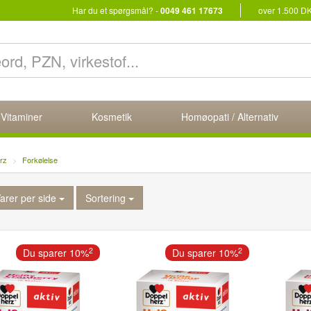
Har du et spørgsmål? -
0049 461 17673
over 1.500 D
 Vitaminer
Kosmetik
Homøopati / Alternativ
rz
Forkølelse
arer per side
Sortering
2
2
Du sparer 10%
Du sparer 10%