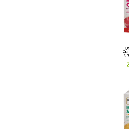
D
Cra
Gra
Granulat
Queisser