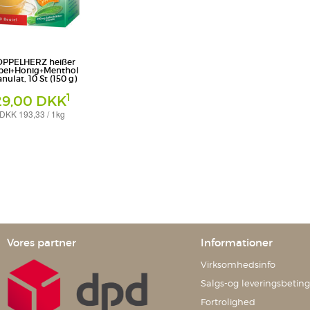
PPELHERZ heißer
bei+Honig+Menthol
nulat, 10 St (150 g)
1
29,00 DKK
DKK 193,33 / 1kg
 Pharma GmbH & Co. KG
Vores partner
Informationer
Virksomhedsinfo
Salgs-og leveringsbeting
Fortrolighed