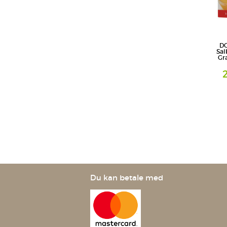
DO
Sal
Gra
Granulat
Queisser
Du kan betale med