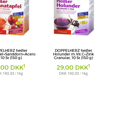
ELHERZ heißer
DOPPELHERZ heißer
fel+Sanddorn+Acero
Holunder m.Vit.C+Zink
, 10 St (150 g)
Granulat, 10 St (150 g)
1
1
,00 DKK
29,00 DKK
 193,33 / 1kg
DKK 193,33 / 1kg
Granulat
arma GmbH & Co. KG
Queisser Pharma GmbH & Co. KG