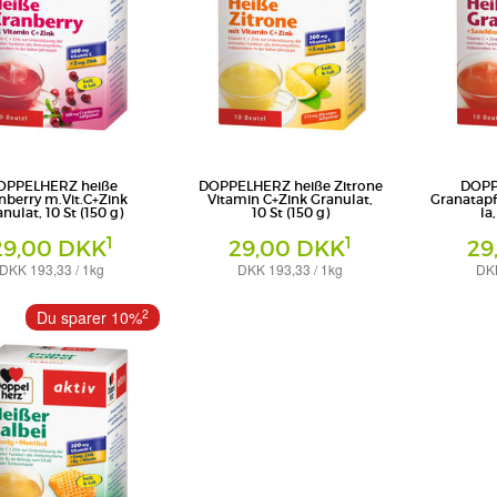
OPPELHERZ heiße
DOPPELHERZ heiße Zitrone
DOPP
nberry m.Vit.C+Zink
Vitamin C+Zink Granulat,
Granatap
nulat, 10 St (150 g)
10 St (150 g)
la
1
1
29,00 DKK
29,00 DKK
29
DKK 193,33 / 1kg
DKK 193,33 / 1kg
DKK
Granulat
Granulat
 Pharma GmbH & Co. KG
Queisser Pharma GmbH & Co. KG
Queisser Ph
2
Du sparer 10%