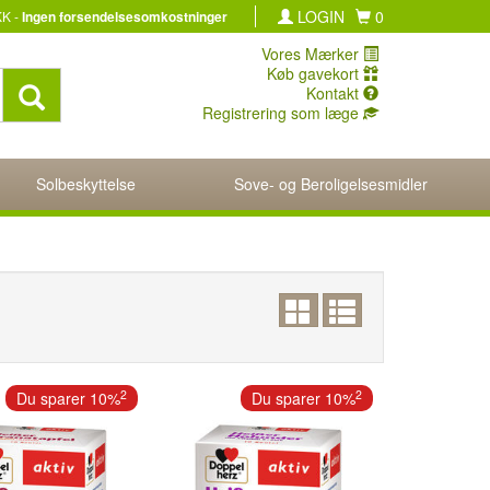
LOGIN
0
KK -
Ingen forsendelsesomkostninger
Vores Mærker
Køb gavekort
Kontakt
Registrering som læge
Solbeskyttelse
Sove- og Beroligelsesmidler
2
2
Du sparer 10%
Du sparer 10%