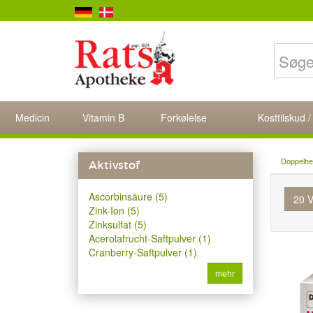
Medicin
Vitamin B
Forkølelse
Kosttilskud /
Doppelhe
Aktivstof
Ascorbinsäure (5)
20 V
Zink-Ion (5)
Zinksulfat (5)
Acerolafrucht-Saftpulver (1)
Cranberry-Saftpulver (1)
mehr