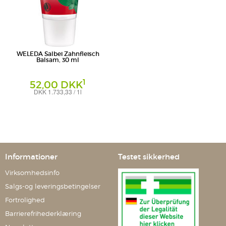
WELEDA Salbei Zahnfleisch
Balsam, 30 ml
1
52,00 DKK
DKK 1.733,33 / 1l
Gel
Weleda AG
Informationer
Testet sikkerhed
Virksomhedsinfo
Salgs-og leveringsbetingelser
Fortrolighed
Barrierefrihederklæring