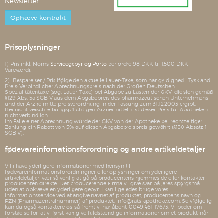
Newsletter
Ophæve kontrakt
Prisoplysninger
1) Pris inkl. Moms
Servicegebyr og Porto
per ordre 98 DKK til 1.500 DKK
Vareværdi.
2) Besparelser / Pris ifølge den aktuelle Lauer-Taxe, som har gyldighed i Tyskland.
Preis: Verbindlicher Abrechnungspreis nach der Großen Deutschen
Spezialitätentaxe (sog. Lauer-Taxe) bei Abgabe zu Lasten der GKV, die sich gemäß
§129 Abs. 5a SGB V aus dem Abgabepreis des pharmazeutischen Unternehmens
und der Arzneimittelpreisverordnung in der Fassung zum 31.12.2003 ergibt.
Bei nicht verschreibungspflichtigen Arzneimitteln ist dieser Preis für Apotheken
nicht verbindlich.
Im Falle einer Abrechnung würde der GKV von der Apotheke bei rechtzeitiger
Zahlung ein Rabatt von 5% auf diesen Abgabepreispreis gewährt (§130 Absatz 1
SGB V).
fødevareinfomationsforordning og andre artikeldetaljer
Vil i have yderligere informationer med hensyn til
fødevareinformationsforordningner eller oplysninger om yderligere
artikeldetaljer, vær så venlig at gå på producentens hjemmeside eller kontakter
producenten direkte. Det producerende Firma vil give svar på jeres spørgsmål
uden at opkræve en yderligere gebyr. I kan ligeledes bruge vores
informationsservice ved at angive navnet af produktet, producentens navn og
PZN (Pharmazentralnummer) af produktet: info@rats-apotheke.com. Selvfølgelig
kan du også kontaktere os, så fremt vi har åbent: 0049 461 17673. Vi beder om
forståelse for, at vi først kan give fuldstændige informationer om et produkt, når