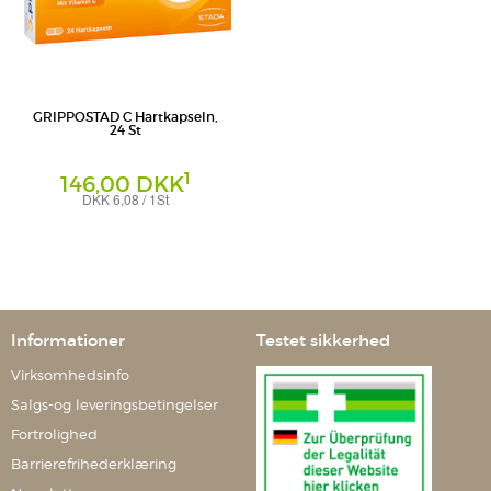
GRIPPOSTAD C Hartkapseln,
24 St
1
146,00 DKK
DKK 6,08 / 1St
Hartkapseln
STADA Consumer Health Deutschland
GmbH
Informationer
Testet sikkerhed
Virksomhedsinfo
Salgs-og leveringsbetingelser
Fortrolighed
Barrierefrihederklæring