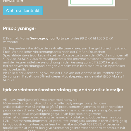
Newsletter
Ophæve kontrakt
Prisoplysninger
1) Pris inkl. Moms
Servicegebyr og Porto
per ordre 98 DKK til 1.500 DKK
Vareværdi.
2) Besparelser / Pris ifølge den aktuelle Lauer-Taxe, som har gyldighed i Tyskland.
Preis: Verbindlicher Abrechnungspreis nach der Großen Deutschen
Spezialitätentaxe (sog. Lauer-Taxe) bei Abgabe zu Lasten der GKV, die sich gemäß
§129 Abs. 5a SGB V aus dem Abgabepreis des pharmazeutischen Unternehmens
und der Arzneimittelpreisverordnung in der Fassung zum 31.12.2003 ergibt.
Bei nicht verschreibungspflichtigen Arzneimitteln ist dieser Preis für Apotheken
nicht verbindlich.
Im Falle einer Abrechnung würde der GKV von der Apotheke bei rechtzeitiger
Zahlung ein Rabatt von 5% auf diesen Abgabepreispreis gewährt (§130 Absatz 1
SGB V).
fødevareinfomationsforordning og andre artikeldetaljer
Vil i have yderligere informationer med hensyn til
fødevareinformationsforordningner eller oplysninger om yderligere
artikeldetaljer, vær så venlig at gå på producentens hjemmeside eller kontakter
producenten direkte. Det producerende Firma vil give svar på jeres spørgsmål
uden at opkræve en yderligere gebyr. I kan ligeledes bruge vores
informationsservice ved at angive navnet af produktet, producentens navn og
PZN (Pharmazentralnummer) af produktet: info@rats-apotheke.com. Selvfølgelig
kan du også kontaktere os, så fremt vi har åbent: 0049 461 17673. Vi beder om
forståelse for, at vi først kan give fuldstændige informationer om et produkt, når