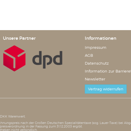
Unsere Partner
Informationen
Impressum
AGB
Datenschutz
Information zur Barrieref
Newsletter
Vertrag widerrufen
0 DKK Warenwert.
brechnungspreis nach der Großen Deutschen Spezialitätentaxe (sog. Lauer-Taxe) bei A
eisverordnung in der Fassung zum 31.12.2003 ergibt.
theken nicht verbindlich.