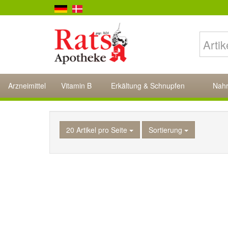
Arzneimittel
Vitamin B
Erkältung & Schnupfen
Nahr
20 Artikel pro Seite
Sortierung