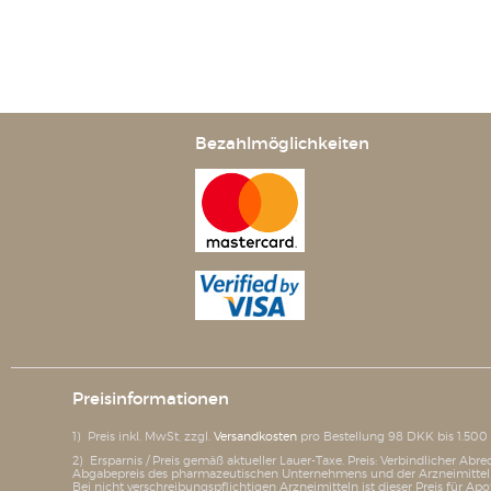
Bezahlmöglichkeiten
Preisinformationen
1) Preis inkl. MwSt, zzgl.
Versandkosten
pro Bestellung 98 DKK bis 1.50
2) Ersparnis / Preis gemäß aktueller Lauer-Taxe. Preis: Verbindlicher A
Abgabepreis des pharmazeutischen Unternehmens und der Arzneimittelpr
Bei nicht verschreibungspflichtigen Arzneimitteln ist dieser Preis für Apo