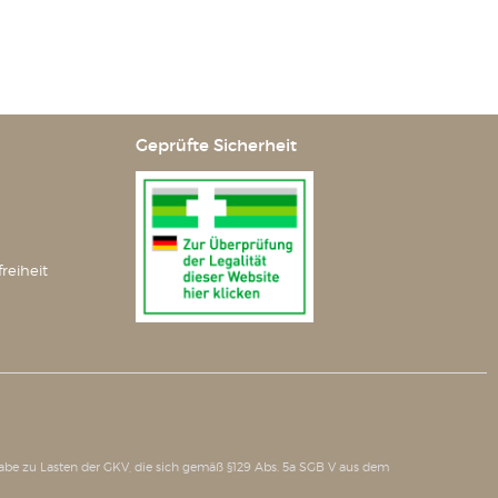
Geprüfte Sicherheit
reiheit
bgabe zu Lasten der GKV, die sich gemäß §129 Abs. 5a SGB V aus dem