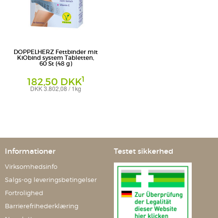
DOPPELHERZ Fettbinder mit
KiObind system Tabletten,
60 St (48 g)
1
182,50 DKK
DKK 3.802,08 / 1kg
Tabletten
Queisser Pharma GmbH & Co. KG
Informationer
Testet sikkerhed
Virksomhedsinfo
Salgs-og leveringsbetingelser
Fortrolighed
Barrierefrihederklæring