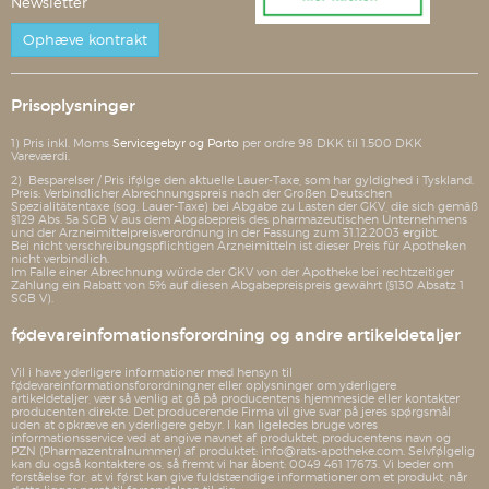
Newsletter
Ophæve kontrakt
Prisoplysninger
1) Pris inkl. Moms
Servicegebyr og Porto
per ordre 98 DKK til 1.500 DKK
Vareværdi.
2) Besparelser / Pris ifølge den aktuelle Lauer-Taxe, som har gyldighed i Tyskland.
Preis: Verbindlicher Abrechnungspreis nach der Großen Deutschen
Spezialitätentaxe (sog. Lauer-Taxe) bei Abgabe zu Lasten der GKV, die sich gemäß
§129 Abs. 5a SGB V aus dem Abgabepreis des pharmazeutischen Unternehmens
und der Arzneimittelpreisverordnung in der Fassung zum 31.12.2003 ergibt.
Bei nicht verschreibungspflichtigen Arzneimitteln ist dieser Preis für Apotheken
nicht verbindlich.
Im Falle einer Abrechnung würde der GKV von der Apotheke bei rechtzeitiger
Zahlung ein Rabatt von 5% auf diesen Abgabepreispreis gewährt (§130 Absatz 1
SGB V).
fødevareinfomationsforordning og andre artikeldetaljer
Vil i have yderligere informationer med hensyn til
fødevareinformationsforordningner eller oplysninger om yderligere
artikeldetaljer, vær så venlig at gå på producentens hjemmeside eller kontakter
producenten direkte. Det producerende Firma vil give svar på jeres spørgsmål
uden at opkræve en yderligere gebyr. I kan ligeledes bruge vores
informationsservice ved at angive navnet af produktet, producentens navn og
PZN (Pharmazentralnummer) af produktet: info@rats-apotheke.com. Selvfølgelig
kan du også kontaktere os, så fremt vi har åbent: 0049 461 17673. Vi beder om
forståelse for, at vi først kan give fuldstændige informationer om et produkt, når