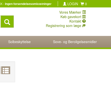
LOGIN
0
KK -
Ingen forsendelsesomkostninger
Vores Mærker
Køb gavekort
Kontakt
Registrering som læge
Solbeskyttelse
Sove- og Beroligelsesmidler