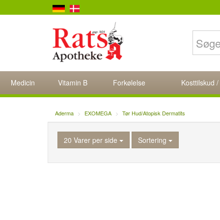
Medicin
Vitamin B
Forkølelse
Kosttilskud /
Aderma
EXOMEGA
Tør Hud/Atopisk Dermatits
20 Varer per side
Sortering