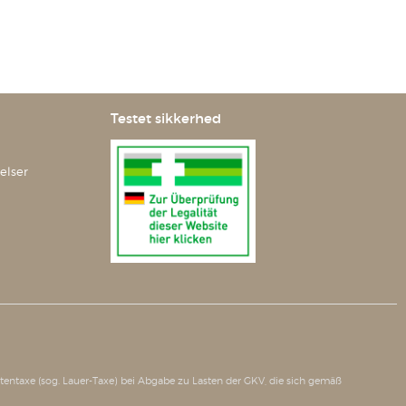
Testet sikkerhed
elser
tätentaxe (sog. Lauer-Taxe) bei Abgabe zu Lasten der GKV, die sich gemäß