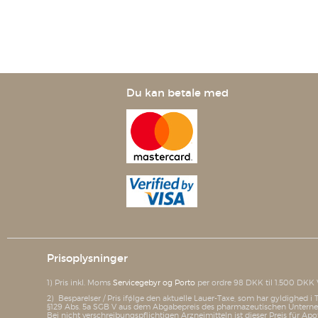
Du kan betale med
Prisoplysninger
1) Pris inkl. Moms
Servicegebyr og Porto
per ordre 98 DKK til 1.500 DKK 
2) Besparelser / Pris ifølge den aktuelle Lauer-Taxe, som har gyldighed 
§129 Abs. 5a SGB V aus dem Abgabepreis des pharmazeutischen Unterneh
Bei nicht verschreibungspflichtigen Arzneimitteln ist dieser Preis für Apo