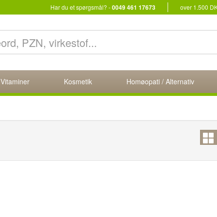
Har du et spørgsmål? -
0049 461 17673
over 1.500 D
 Vitaminer
Kosmetik
Homøopati / Alternativ