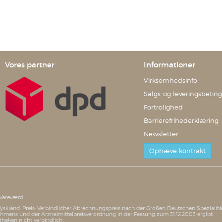
Vores partner
Informationer
Virksomhedsinfo
Salgs-og leveringsbeting
Fortrolighed
Barrierefrihederklæring
Newsletter
Ophæve kontrakt
Vareværdi.
i Tyskland. Preis: Verbindlicher Abrechnungspreis nach der Großen Deutschen Speziali
mens und der Arzneimittelpreisverordnung in der Fassung zum 31.12.2003 ergibt.
theken nicht verbindlich.