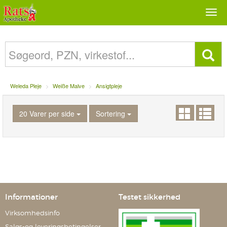
Togg
navi
Weleda Pleje
Weiße Malve
Ansigtpleje
20 Varer per side
Sortering
Informationer
Testet sikkerhed
Virksomhedsinfo
Salgs-og leveringsbetingelser