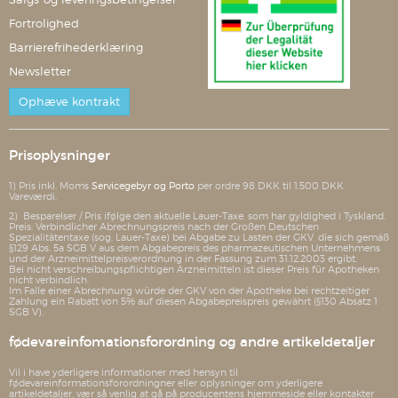
Fortrolighed
Barrierefrihederklæring
Newsletter
Ophæve kontrakt
Prisoplysninger
1) Pris inkl. Moms
Servicegebyr og Porto
per ordre 98 DKK til 1.500 DKK
Vareværdi.
2) Besparelser / Pris ifølge den aktuelle Lauer-Taxe, som har gyldighed i Tyskland.
Preis: Verbindlicher Abrechnungspreis nach der Großen Deutschen
Spezialitätentaxe (sog. Lauer-Taxe) bei Abgabe zu Lasten der GKV, die sich gemäß
§129 Abs. 5a SGB V aus dem Abgabepreis des pharmazeutischen Unternehmens
und der Arzneimittelpreisverordnung in der Fassung zum 31.12.2003 ergibt.
Bei nicht verschreibungspflichtigen Arzneimitteln ist dieser Preis für Apotheken
nicht verbindlich.
Im Falle einer Abrechnung würde der GKV von der Apotheke bei rechtzeitiger
Zahlung ein Rabatt von 5% auf diesen Abgabepreispreis gewährt (§130 Absatz 1
SGB V).
fødevareinfomationsforordning og andre artikeldetaljer
Vil i have yderligere informationer med hensyn til
fødevareinformationsforordningner eller oplysninger om yderligere
artikeldetaljer, vær så venlig at gå på producentens hjemmeside eller kontakter