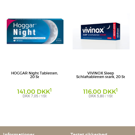
HOGGAR Night Tabletten,
VIVINOX Sleep
20 St
Schlaftabletten stark, 20 St
1
1
141,00 DKK
116,00 DKK
DKK 7,05 / 1St
DKK 5,80 / 1St
Tabletten
Tabletten
STADA Consumer Health Deutschland
Dr. Gerhard Mann - Chemisch-
GmbH
pharmazeutische Fabrik GmbH
Informationer
Testet sikkerhed