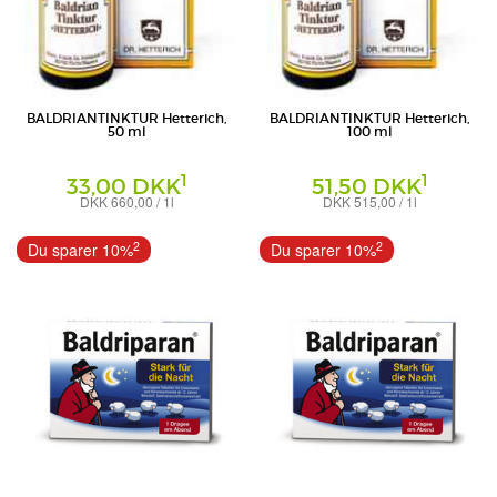
BALDRIANTINKTUR Hetterich,
BALDRIANTINKTUR Hetterich,
50 ml
100 ml
1
1
33,00 DKK
51,50 DKK
DKK 660,00 / 1l
DKK 515,00 / 1l
Tinktur
Tinktur
Teofarma s.r.l.
Teofarma s.r.l.
2
2
Du sparer 10%
Du sparer 10%