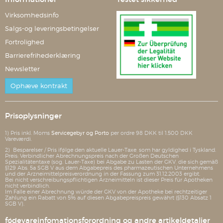
Virksomhedsinfo
Salgs-og leveringsbetingelser
Fortrolighed
Barrierefrihederklæring
Newsletter
Ophæve kontrakt
Prisoplysninger
1) Pris inkl. Moms
Servicegebyr og Porto
per ordre 98 DKK til 1.500 DKK
Vareværdi.
2) Besparelser / Pris ifølge den aktuelle Lauer-Taxe, som har gyldighed i Tyskland.
Preis: Verbindlicher Abrechnungspreis nach der Großen Deutschen
Spezialitätentaxe (sog. Lauer-Taxe) bei Abgabe zu Lasten der GKV, die sich gemäß
§129 Abs. 5a SGB V aus dem Abgabepreis des pharmazeutischen Unternehmens
und der Arzneimittelpreisverordnung in der Fassung zum 31.12.2003 ergibt.
Bei nicht verschreibungspflichtigen Arzneimitteln ist dieser Preis für Apotheken
nicht verbindlich.
Im Falle einer Abrechnung würde der GKV von der Apotheke bei rechtzeitiger
Zahlung ein Rabatt von 5% auf diesen Abgabepreispreis gewährt (§130 Absatz 1
SGB V).
fødevareinfomationsforordning og andre artikeldetaljer