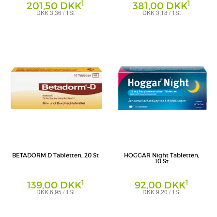
1
1
201,50 DKK
381,00 DKK
DKK 3,36 / 1St
DKK 3,18 / 1St
Überzogene Tabletten
Überzogene Tabletten
PharmaSGP GmbH
PharmaSGP GmbH
BETADORM D Tabletten, 20 St
HOGGAR Night Tabletten,
10 St
1
1
139,00 DKK
92,00 DKK
DKK 6,95 / 1St
DKK 9,20 / 1St
Tabletten
Tabletten
Recordati Pharma GmbH
STADA Consumer Health Deutschland
GmbH