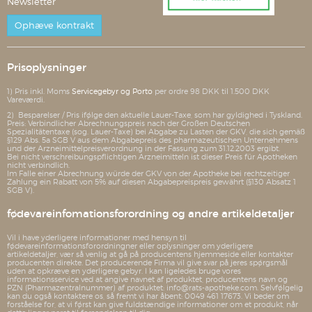
Newsletter
Ophæve kontrakt
Prisoplysninger
1) Pris inkl. Moms
Servicegebyr og Porto
per ordre 98 DKK til 1.500 DKK
Vareværdi.
2) Besparelser / Pris ifølge den aktuelle Lauer-Taxe, som har gyldighed i Tyskland.
Preis: Verbindlicher Abrechnungspreis nach der Großen Deutschen
Spezialitätentaxe (sog. Lauer-Taxe) bei Abgabe zu Lasten der GKV, die sich gemäß
§129 Abs. 5a SGB V aus dem Abgabepreis des pharmazeutischen Unternehmens
und der Arzneimittelpreisverordnung in der Fassung zum 31.12.2003 ergibt.
Bei nicht verschreibungspflichtigen Arzneimitteln ist dieser Preis für Apotheken
nicht verbindlich.
Im Falle einer Abrechnung würde der GKV von der Apotheke bei rechtzeitiger
Zahlung ein Rabatt von 5% auf diesen Abgabepreispreis gewährt (§130 Absatz 1
SGB V).
fødevareinfomationsforordning og andre artikeldetaljer
Vil i have yderligere informationer med hensyn til
fødevareinformationsforordningner eller oplysninger om yderligere
artikeldetaljer, vær så venlig at gå på producentens hjemmeside eller kontakter
producenten direkte. Det producerende Firma vil give svar på jeres spørgsmål
uden at opkræve en yderligere gebyr. I kan ligeledes bruge vores
informationsservice ved at angive navnet af produktet, producentens navn og
PZN (Pharmazentralnummer) af produktet: info@rats-apotheke.com. Selvfølgelig
kan du også kontaktere os, så fremt vi har åbent: 0049 461 17673. Vi beder om
forståelse for, at vi først kan give fuldstændige informationer om et produkt, når