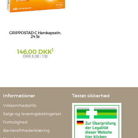
GRIPPOSTAD C Hartkapseln,
24 St
1
146,00 DKK
DKK 6,08 / 1St
Hartkapseln
STADA Consumer Health Deutschland
GmbH
Informationer
Testet sikkerhed
Virksomhedsinfo
Salgs-og leveringsbetingelser
Fortrolighed
Barrierefrihederklæring