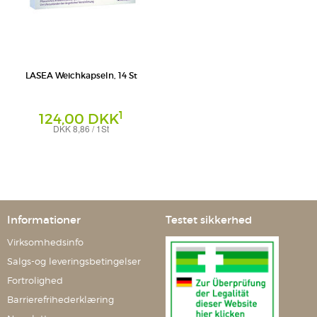
LASEA Weichkapseln, 14 St
1
124,00 DKK
DKK 8,86 / 1St
Weichkapseln
Dr. Willmar Schwabe GmbH & Co. KG
Informationer
Testet sikkerhed
Virksomhedsinfo
Salgs-og leveringsbetingelser
Fortrolighed
Barrierefrihederklæring