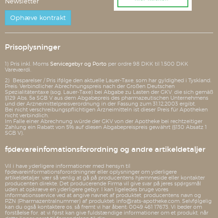
Newsletter
Ophæve kontrakt
Prisoplysninger
1) Pris inkl. Moms
Servicegebyr og Porto
per ordre 98 DKK til 1.500 DKK
Vareværdi.
2) Besparelser / Pris ifølge den aktuelle Lauer-Taxe, som har gyldighed i Tyskland.
Preis: Verbindlicher Abrechnungspreis nach der Großen Deutschen
Spezialitätentaxe (sog. Lauer-Taxe) bei Abgabe zu Lasten der GKV, die sich gemäß
§129 Abs. 5a SGB V aus dem Abgabepreis des pharmazeutischen Unternehmens
und der Arzneimittelpreisverordnung in der Fassung zum 31.12.2003 ergibt.
Bei nicht verschreibungspflichtigen Arzneimitteln ist dieser Preis für Apotheken
nicht verbindlich.
Im Falle einer Abrechnung würde der GKV von der Apotheke bei rechtzeitiger
Zahlung ein Rabatt von 5% auf diesen Abgabepreispreis gewährt (§130 Absatz 1
SGB V).
fødevareinfomationsforordning og andre artikeldetaljer
Vil i have yderligere informationer med hensyn til
fødevareinformationsforordningner eller oplysninger om yderligere
artikeldetaljer, vær så venlig at gå på producentens hjemmeside eller kontakter
producenten direkte. Det producerende Firma vil give svar på jeres spørgsmål
uden at opkræve en yderligere gebyr. I kan ligeledes bruge vores
informationsservice ved at angive navnet af produktet, producentens navn og
PZN (Pharmazentralnummer) af produktet: info@rats-apotheke.com. Selvfølgelig
kan du også kontaktere os, så fremt vi har åbent: 0049 461 17673. Vi beder om
forståelse for, at vi først kan give fuldstændige informationer om et produkt, når