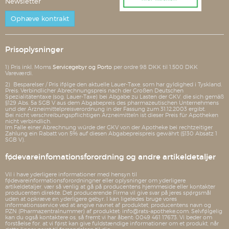
Newsletter
Ophæve kontrakt
Prisoplysninger
1) Pris inkl. Moms
Servicegebyr og Porto
per ordre 98 DKK til 1.500 DKK
Vareværdi.
2) Besparelser / Pris ifølge den aktuelle Lauer-Taxe, som har gyldighed i Tyskland.
Preis: Verbindlicher Abrechnungspreis nach der Großen Deutschen
Spezialitätentaxe (sog. Lauer-Taxe) bei Abgabe zu Lasten der GKV, die sich gemäß
§129 Abs. 5a SGB V aus dem Abgabepreis des pharmazeutischen Unternehmens
und der Arzneimittelpreisverordnung in der Fassung zum 31.12.2003 ergibt.
Bei nicht verschreibungspflichtigen Arzneimitteln ist dieser Preis für Apotheken
nicht verbindlich.
Im Falle einer Abrechnung würde der GKV von der Apotheke bei rechtzeitiger
Zahlung ein Rabatt von 5% auf diesen Abgabepreispreis gewährt (§130 Absatz 1
SGB V).
fødevareinfomationsforordning og andre artikeldetaljer
Vil i have yderligere informationer med hensyn til
fødevareinformationsforordningner eller oplysninger om yderligere
artikeldetaljer, vær så venlig at gå på producentens hjemmeside eller kontakter
producenten direkte. Det producerende Firma vil give svar på jeres spørgsmål
uden at opkræve en yderligere gebyr. I kan ligeledes bruge vores
informationsservice ved at angive navnet af produktet, producentens navn og
PZN (Pharmazentralnummer) af produktet: info@rats-apotheke.com. Selvfølgelig
kan du også kontaktere os, så fremt vi har åbent: 0049 461 17673. Vi beder om
forståelse for, at vi først kan give fuldstændige informationer om et produkt, når