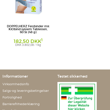
DOPPELHERZ Fettbinder mit
KiObind system Tabletten,
60 St (48 g)
1
182,50 DKK
DKK 3.802,08 / 1kg
Tabletten
Queisser Pharma GmbH & Co. KG
Informationer
Testet sikkerhed
Virksomhedsinfo
Salgs-og leveringsbetingelser
Fortrolighed
Barrierefrihederklæring