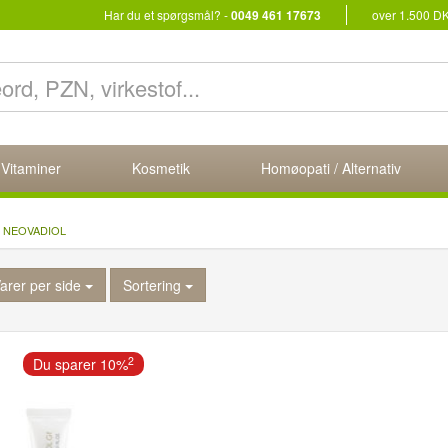
Har du et spørgsmål? -
0049 461 17673
over 1.500 D
 Vitaminer
Kosmetik
Homøopati / Alternativ
NEOVADIOL
arer per side
Sortering
2
Du sparer 10%