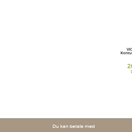
VI
Kontu
2
Creme
L'Oreal D
Geschäft
Du kan betale med