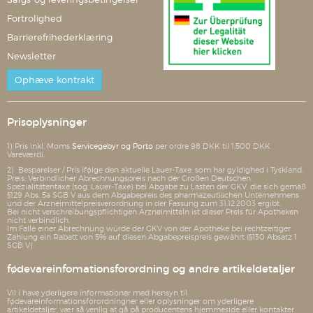
Fortrolighed
Barrierefrihederklæring
Newsletter
Ophæve kontrakt
Prisoplysninger
1) Pris inkl. Moms
Servicegebyr og Porto
per ordre 98 DKK til 1.500 DKK
Vareværdi.
2) Besparelser / Pris ifølge den aktuelle Lauer-Taxe, som har gyldighed i Tyskland.
Preis: Verbindlicher Abrechnungspreis nach der Großen Deutschen
Spezialitätentaxe (sog. Lauer-Taxe) bei Abgabe zu Lasten der GKV, die sich gemäß
§129 Abs. 5a SGB V aus dem Abgabepreis des pharmazeutischen Unternehmens
und der Arzneimittelpreisverordnung in der Fassung zum 31.12.2003 ergibt.
Bei nicht verschreibungspflichtigen Arzneimitteln ist dieser Preis für Apotheken
nicht verbindlich.
Im Falle einer Abrechnung würde der GKV von der Apotheke bei rechtzeitiger
Zahlung ein Rabatt von 5% auf diesen Abgabepreispreis gewährt (§130 Absatz 1
SGB V).
fødevareinfomationsforordning og andre artikeldetaljer
Vil i have yderligere informationer med hensyn til
fødevareinformationsforordningner eller oplysninger om yderligere
artikeldetaljer, vær så venlig at gå på producentens hjemmeside eller kontakter