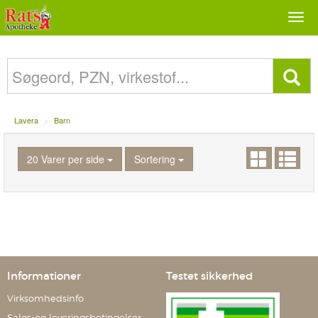
Togg
navi
Lavera
Barn
20 Varer per side
Sortering
Informationer
Testet sikkerhed
Virksomhedsinfo
Salgs-og leveringsbetingelser