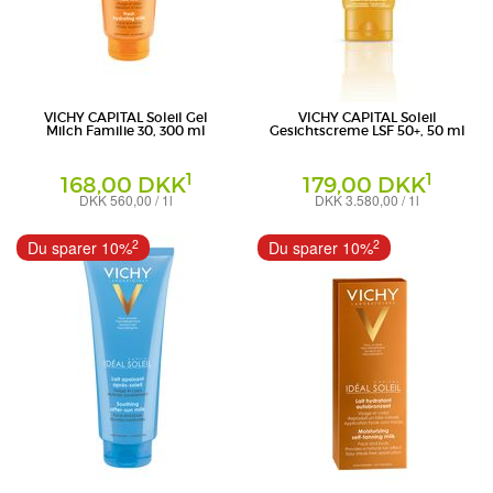
VICHY CAPITAL Soleil Gel
VICHY CAPITAL Soleil
Milch Familie 30, 300 ml
Gesichtscreme LSF 50+, 50 ml
1
1
168,00 DKK
179,00 DKK
DKK 560,00 / 1l
DKK 3.580,00 / 1l
Milch
Creme
L'Oreal Deutschland GmbH -
L'Oreal Deutschland GmbH -
2
2
Du sparer 10%
Du sparer 10%
Geschäftsbereich VICHY
Geschäftsbereich VICHY