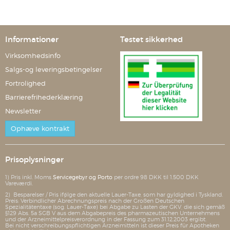
Informationer
Testet sikkerhed
Virksomhedsinfo
Salgs-og leveringsbetingelser
Fortrolighed
Barrierefrihederklæring
Newsletter
Ophæve kontrakt
Prisoplysninger
1) Pris inkl. Moms
Servicegebyr og Porto
per ordre 98 DKK til 1.500 DKK
Vareværdi.
2) Besparelser / Pris ifølge den aktuelle Lauer-Taxe, som har gyldighed i Tyskland.
Preis: Verbindlicher Abrechnungspreis nach der Großen Deutschen
Spezialitätentaxe (sog. Lauer-Taxe) bei Abgabe zu Lasten der GKV, die sich gemäß
§129 Abs. 5a SGB V aus dem Abgabepreis des pharmazeutischen Unternehmens
und der Arzneimittelpreisverordnung in der Fassung zum 31.12.2003 ergibt.
Bei nicht verschreibungspflichtigen Arzneimitteln ist dieser Preis für Apotheken