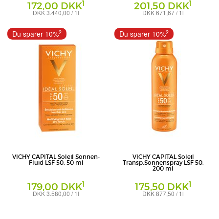
1
1
172,00 DKK
201,50 DKK
DKK 3.440,00 / 1l
DKK 671,67 / 1l
Milch
Milch
L'Oreal Deutschland GmbH -
L'Oreal Deutschland GmbH -
2
2
Du sparer 10%
Du sparer 10%
Geschäftsbereich VICHY
Geschäftsbereich VICHY
VICHY CAPITAL Soleil Sonnen-
VICHY CAPITAL Soleil
Fluid LSF 50, 50 ml
Transp.Sonnenspray LSF 50,
200 ml
1
1
179,00 DKK
175,50 DKK
DKK 3.580,00 / 1l
DKK 877,50 / 1l
Gel
Spray
L'Oreal Deutschland GmbH -
L'Oreal Deutschland GmbH -
Geschäftsbereich VICHY
Geschäftsbereich VICHY