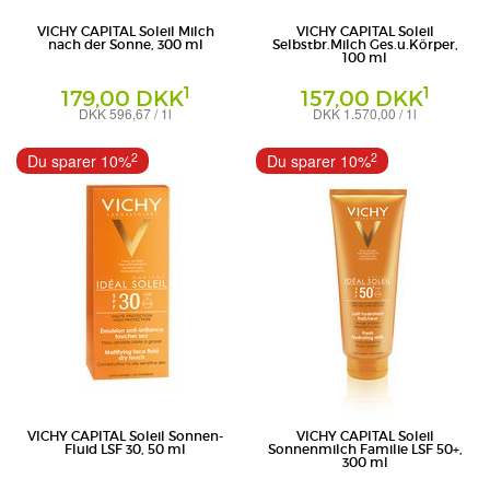
VICHY CAPITAL Soleil Milch
VICHY CAPITAL Soleil
nach der Sonne, 300 ml
Selbstbr.Milch Ges.u.Körper,
100 ml
1
1
179,00 DKK
157,00 DKK
DKK 596,67 / 1l
DKK 1.570,00 / 1l
Milch
Milch
L'Oreal Deutschland GmbH -
L'Oreal Deutschland GmbH -
2
2
Du sparer 10%
Du sparer 10%
Geschäftsbereich VICHY
Geschäftsbereich VICHY
VICHY CAPITAL Soleil Sonnen-
VICHY CAPITAL Soleil
Fluid LSF 30, 50 ml
Sonnenmilch Familie LSF 50+,
300 ml