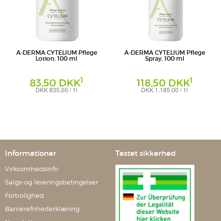
A-DERMA CYTELIUM Pflege
A-DERMA CYTELIUM Pflege
Lotion, 100 ml
Spray, 100 ml
1
1
83,50 DKK
118,50 DKK
DKK 835,00 / 1l
DKK 1.185,00 / 1l
Lotion
Spray
PIERRE FABRE DERMO KOSMETIK -
PIERRE FABRE DERMO-KOSMETIK -
Geschäftsbereich: AVENE - DUCRAY - A-
Geschäftsbereich: AVENE - DUCRAY - A-
DERMA
DERMA - RENE FURTERER - PFD
Informationer
Testet sikkerhed
Virksomhedsinfo
Salgs-og leveringsbetingelser
Fortrolighed
Barrierefrihederklæring