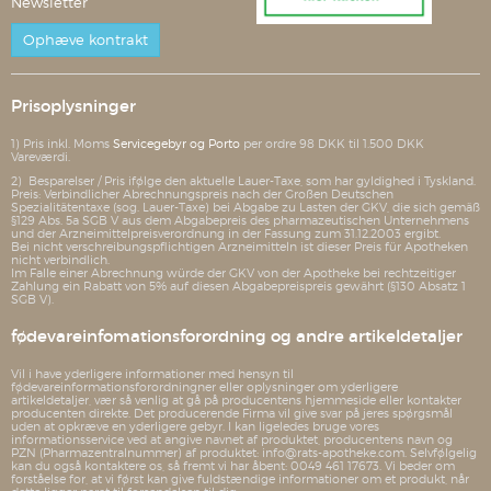
Newsletter
Ophæve kontrakt
Prisoplysninger
1) Pris inkl. Moms
Servicegebyr og Porto
per ordre 98 DKK til 1.500 DKK
Vareværdi.
2) Besparelser / Pris ifølge den aktuelle Lauer-Taxe, som har gyldighed i Tyskland.
Preis: Verbindlicher Abrechnungspreis nach der Großen Deutschen
Spezialitätentaxe (sog. Lauer-Taxe) bei Abgabe zu Lasten der GKV, die sich gemäß
§129 Abs. 5a SGB V aus dem Abgabepreis des pharmazeutischen Unternehmens
und der Arzneimittelpreisverordnung in der Fassung zum 31.12.2003 ergibt.
Bei nicht verschreibungspflichtigen Arzneimitteln ist dieser Preis für Apotheken
nicht verbindlich.
Im Falle einer Abrechnung würde der GKV von der Apotheke bei rechtzeitiger
Zahlung ein Rabatt von 5% auf diesen Abgabepreispreis gewährt (§130 Absatz 1
SGB V).
fødevareinfomationsforordning og andre artikeldetaljer
Vil i have yderligere informationer med hensyn til
fødevareinformationsforordningner eller oplysninger om yderligere
artikeldetaljer, vær så venlig at gå på producentens hjemmeside eller kontakter
producenten direkte. Det producerende Firma vil give svar på jeres spørgsmål
uden at opkræve en yderligere gebyr. I kan ligeledes bruge vores
informationsservice ved at angive navnet af produktet, producentens navn og
PZN (Pharmazentralnummer) af produktet: info@rats-apotheke.com. Selvfølgelig
kan du også kontaktere os, så fremt vi har åbent: 0049 461 17673. Vi beder om
forståelse for, at vi først kan give fuldstændige informationer om et produkt, når