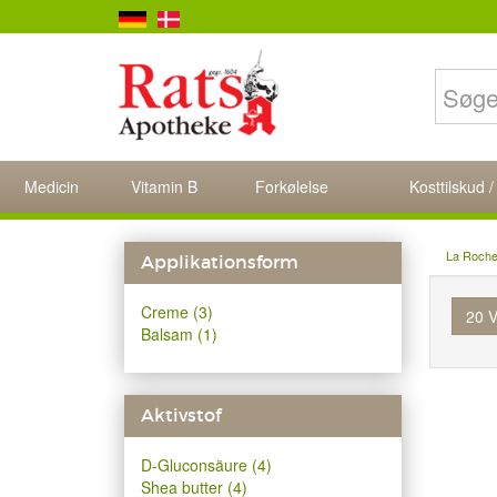
Medicin
Vitamin B
Forkølelse
Kosttilskud /
La Roch
Applikationsform
Creme (3)
20 V
Balsam (1)
Aktivstof
D-Gluconsäure (4)
Shea butter (4)