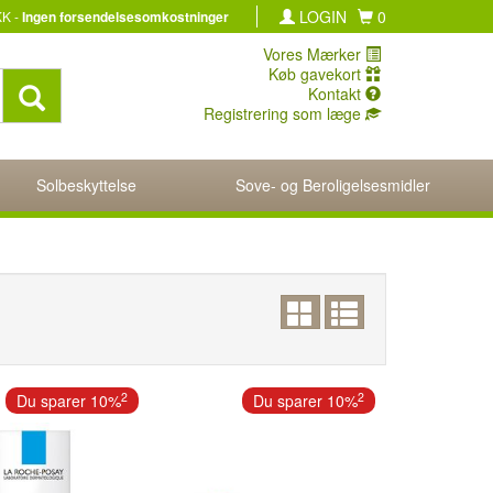
LOGIN
0
KK -
Ingen forsendelsesomkostninger
Vores Mærker
Køb gavekort
Kontakt
Registrering som læge
Solbeskyttelse
Sove- og Beroligelsesmidler
2
2
Du sparer 10%
Du sparer 10%