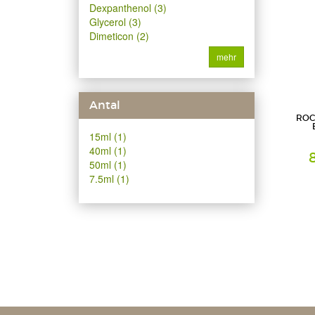
Dexpanthenol (3)
Glycerol (3)
Dimeticon (2)
mehr
Antal
ROC
15ml (1)
40ml (1)
50ml (1)
7.5ml (1)
Creme
L'Oreal 
Geschäfts