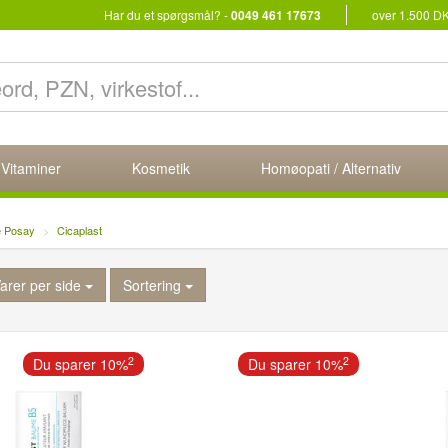
Har du et spørgsmål? -
0049 461 17673
over 1.500 D
 Vitaminer
Kosmetik
Homøopati / Alternativ
e Posay
Cicaplast
arer per side
Sortering
2
2
Du sparer 10%
Du sparer 10%