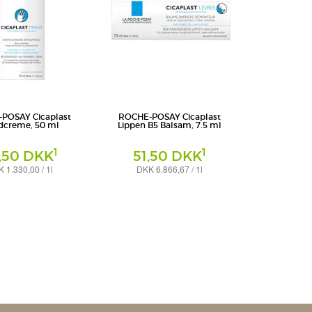
POSAY Cicaplast
ROCHE-POSAY Cicaplast
dcreme, 50 ml
Lippen B5 Balsam, 7.5 ml
1
1
,50 DKK
51,50 DKK
 1.330,00 / 1l
DKK 6.866,67 / 1l
Balsam
schland GmbH
L'Oreal Deutschland GmbH
eich La Roche-Posay
Geschäftsbereich La Roche-Posay