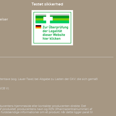
Testet sikkerhed
elser
tätentaxe (sog. Lauer-Taxe) bei Abgabe zu Lasten der GKV, die sich gemäß
SGB V).
producentens hjemmeside eller kontakter producenten direkte. Det
net af produktet, producentens navn og PZN (Pharmazentralnummer) af
e fuldstændige informationer om et produkt, når dette ligger parat til