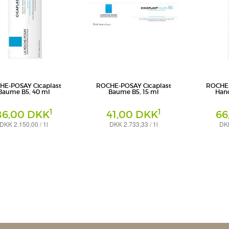
HE-POSAY Cicaplast
ROCHE-POSAY Cicaplast
ROCHE-
Baume B5, 40 ml
Baume B5, 15 ml
Han
1
1
86,00 DKK
41,00 DKK
66
DKK 2.150,00 / 1l
DKK 2.733,33 / 1l
DKK
Creme
Creme
Deutschland GmbH
L'Oreal Deutschland GmbH
L'Oreal Deut
bereich La Roche-Posay
Geschäftsbereich La Roche-Posay
Geschäftsber