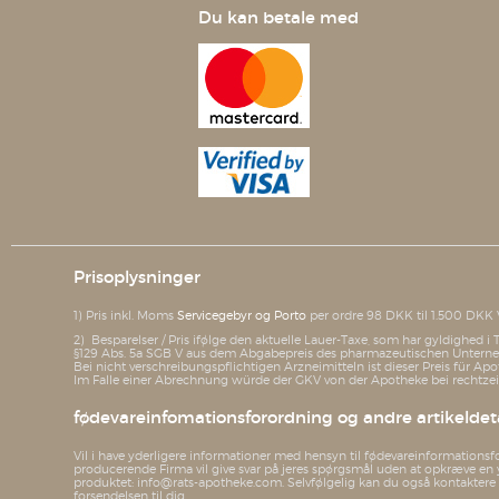
Du kan betale med
Prisoplysninger
1) Pris inkl. Moms
Servicegebyr og Porto
per ordre 98 DKK til 1.500 DKK 
2) Besparelser / Pris ifølge den aktuelle Lauer-Taxe, som har gyldighed 
§129 Abs. 5a SGB V aus dem Abgabepreis des pharmazeutischen Unterneh
Bei nicht verschreibungspflichtigen Arzneimitteln ist dieser Preis für Apo
Im Falle einer Abrechnung würde der GKV von der Apotheke bei rechtzeit
fødevareinfomationsforordning og andre artikeldeta
Vil i have yderligere informationer med hensyn til fødevareinformationsf
producerende Firma vil give svar på jeres spørgsmål uden at opkræve en 
produktet: info@rats-apotheke.com. Selvfølgelig kan du også kontaktere os,
forsendelsen til dig