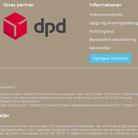
Vores partner
Informationer
Virksomhedsinfo
Salgs-og leveringsbeting
Fortrolighed
Barrierefrihederklæring
Newsletter
Ophæve kontrakt
Vareværdi.
i Tyskland. Preis: Verbindlicher Abrechnungspreis nach der Großen Deutschen Speziali
mens und der Arzneimittelpreisverordnung in der Fassung zum 31.12.2003 ergibt.
theken nicht verbindlich.
iger Zahlung ein Rabatt von 5% auf diesen Abgabepreispreis gewährt (§130 Absatz 1 
ljer
orordningner eller oplysninger om yderligere artikeldetaljer, vær så venlig at gå på 
yderligere gebyr. I kan ligeledes bruge vores informationsservice ved at angive nav
 så fremt vi har åbent: 0049 461 17673. Vi beder om forståelse for, at vi først kan giv