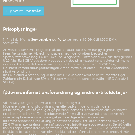
Newsletter
Ophæve kontrakt
Prisoplysninger
1) Pris inkl. Moms
Servicegebyr og Porto
per ordre 98 DKK til 1.500 DKK
Vareværdi.
2) Besparelser / Pris ifølge den aktuelle Lauer-Taxe, som har gyldighed i Tyskland.
Preis: Verbindlicher Abrechnungspreis nach der Großen Deutschen
Spezialitätentaxe (sog. Lauer-Taxe) bei Abgabe zu Lasten der GKV, die sich gemäß
§129 Abs. 5a SGB V aus dem Abgabepreis des pharmazeutischen Unternehmens
und der Arzneimittelpreisverordnung in der Fassung zum 31.12.2003 ergibt.
Bei nicht verschreibungspflichtigen Arzneimitteln ist dieser Preis für Apotheken
nicht verbindlich.
Im Falle einer Abrechnung würde der GKV von der Apotheke bei rechtzeitiger
Zahlung ein Rabatt von 5% auf diesen Abgabepreispreis gewährt (§130 Absatz 1
SGB V).
fødevareinfomationsforordning og andre artikeldetaljer
Vil i have yderligere informationer med hensyn til
fødevareinformationsforordningner eller oplysninger om yderligere
artikeldetaljer, vær så venlig at gå på producentens hjemmeside eller kontakter
producenten direkte. Det producerende Firma vil give svar på jeres spørgsmål
uden at opkræve en yderligere gebyr. I kan ligeledes bruge vores
informationsservice ved at angive navnet af produktet, producentens navn og
PZN (Pharmazentralnummer) af produktet: info@rats-apotheke.com. Selvfølgelig
kan du også kontaktere os, så fremt vi har åbent: 0049 461 17673. Vi beder om
forståelse for, at vi først kan give fuldstændige informationer om et produkt, når