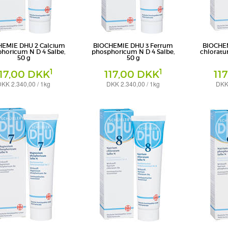
HEMIE DHU 2 Calcium
BIOCHEMIE DHU 3 Ferrum
BIOCHEM
horicum N D 4 Salbe,
phosphoricum N D 4 Salbe,
chloratu
50 g
50 g
1
1
117,00 DKK
117,00 DKK
11
KK 2.340,00 / 1kg
DKK 2.340,00 / 1kg
DKK 
Salbe
Salbe
eimittel GmbH & Co. KG
DHU-Arzneimittel GmbH & Co. KG
DHU-Arzneimi