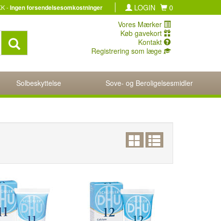
LOGIN
0
KK -
Ingen forsendelsesomkostninger
Vores Mærker
Køb gavekort
Kontakt
Registrering som læge
Solbeskyttelse
Sove- og Beroligelsesmidler