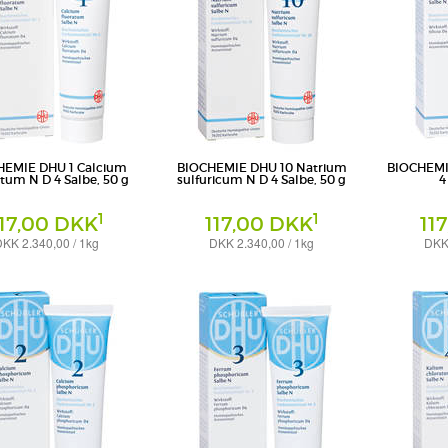
HEMIE DHU 1 Calcium
BIOCHEMIE DHU 10 Natrium
BIOCHEMIE
atum N D 4 Salbe, 50 g
sulfuricum N D 4 Salbe, 50 g
4
1
1
117,00 DKK
117,00 DKK
11
KK 2.340,00 / 1kg
DKK 2.340,00 / 1kg
DKK 
Salbe
Salbe
eimittel GmbH & Co. KG
DHU-Arzneimittel GmbH & Co. KG
DHU-Arzneimi