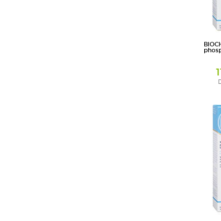
BIOC
phosp
D
Salbe
DHU-Arzn