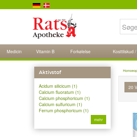
Medicin
Vitamin B
Forkølelse
Kosttilskud /
Homoeopat
Aktivstof
Acidum silicicum (1)
20 V
Calcium fluoratum (1)
Calcium phosphoricum (1)
Calcium sulfuricum (1)
Ferrum phosphoricum (1)
mehr