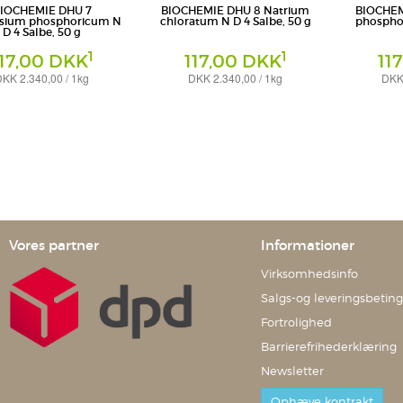
IOCHEMIE DHU 7
BIOCHEMIE DHU 8 Natrium
BIOCHEM
sium phosphoricum N
chloratum N D 4 Salbe, 50 g
phosphor
D 4 Salbe, 50 g
1
1
117,00 DKK
117,00 DKK
11
KK 2.340,00 / 1kg
DKK 2.340,00 / 1kg
DKK 
Salbe
Salbe
eimittel GmbH & Co. KG
DHU-Arzneimittel GmbH & Co. KG
DHU-Arzneimi
Vores partner
Informationer
Virksomhedsinfo
Salgs-og leveringsbeting
Fortrolighed
Barrierefrihederklæring
Newsletter
Ophæve kontrakt