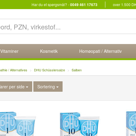
Har du et spørgsmål? -
0049 461 17673
over 1.500 D
 Vitaminer
Kosmetik
Homøopati / Alternativ
hie / Alternatives
DHU Schüsslersalze
Salben
arer per side
Sortering