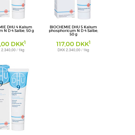
IE DHU 4 Kalium
BIOCHEMIE DHU 5 Kalium
m N D 4 Salbe, 50 g
phosphoricum N D 4 Salbe,
50 g
1
1
7,00 DKK
117,00 DKK
2.340,00 / 1kg
DKK 2.340,00 / 1kg
Salbe
ttel GmbH & Co. KG
DHU-Arzneimittel GmbH & Co. KG