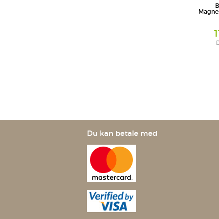
B
Magne
D
Salbe
DHU-Arzn
Du kan betale med