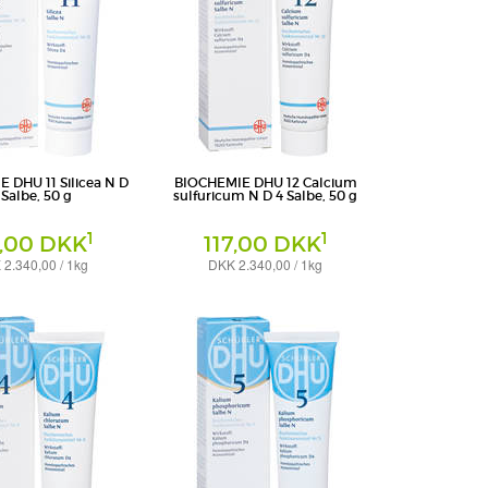
 DHU 11 Silicea N D
BIOCHEMIE DHU 12 Calcium
 Salbe, 50 g
sulfuricum N D 4 Salbe, 50 g
1
1
7,00 DKK
117,00 DKK
2.340,00 / 1kg
DKK 2.340,00 / 1kg
Salbe
ttel GmbH & Co. KG
DHU-Arzneimittel GmbH & Co. KG