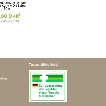
IE DHU 9 Natrium
icum N D 4 Salbe,
50 g
1
7,00 DKK
2.340,00 / 1kg
ttel GmbH & Co. KG
Testet sikkerhed
elser