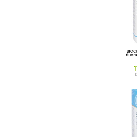
BIOC
fluor
D
Salbe
DHU-Arzn