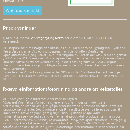
Newsletter
Ophæve kontrakt
Prisoplysninger
1) Pris inkl. Moms
Servicegebyr og Porto
per ordre 98 DKK til 1.500 DKK
Vareværdi.
2) Besparelser / Pris ifølge den aktuelle Lauer-Taxe, som har gyldighed i Tyskland.
Preis: Verbindlicher Abrechnungspreis nach der Großen Deutschen
Spezialitätentaxe (sog. Lauer-Taxe) bei Abgabe zu Lasten der GKV, die sich gemäß
§129 Abs. 5a SGB V aus dem Abgabepreis des pharmazeutischen Unternehmens
und der Arzneimittelpreisverordnung in der Fassung zum 31.12.2003 ergibt.
Bei nicht verschreibungspflichtigen Arzneimitteln ist dieser Preis für Apotheken
nicht verbindlich.
Im Falle einer Abrechnung würde der GKV von der Apotheke bei rechtzeitiger
Zahlung ein Rabatt von 5% auf diesen Abgabepreispreis gewährt (§130 Absatz 1
SGB V).
fødevareinfomationsforordning og andre artikeldetaljer
Vil i have yderligere informationer med hensyn til
fødevareinformationsforordningner eller oplysninger om yderligere
artikeldetaljer, vær så venlig at gå på producentens hjemmeside eller kontakter
producenten direkte. Det producerende Firma vil give svar på jeres spørgsmål
uden at opkræve en yderligere gebyr. I kan ligeledes bruge vores
informationsservice ved at angive navnet af produktet, producentens navn og
PZN (Pharmazentralnummer) af produktet: info@rats-apotheke.com. Selvfølgelig
kan du også kontaktere os, så fremt vi har åbent: 0049 461 17673. Vi beder om
forståelse for, at vi først kan give fuldstændige informationer om et produkt, når