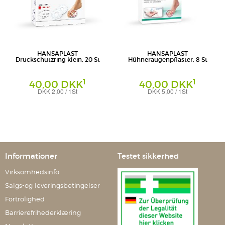
HANSAPLAST
HANSAPLAST
Druckschutzring klein, 20 St
Hühneraugenpflaster, 8 St
1
1
40,00 DKK
40,00 DKK
DKK 2,00 / 1St
DKK 5,00 / 1St
Pflaster
Beiersdorf AG
Beiersdorf AG
Informationer
Testet sikkerhed
Virksomhedsinfo
Salgs-og leveringsbetingelser
Fortrolighed
Barrierefrihederklæring