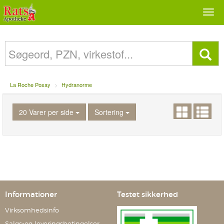
Togg
navi
La Roche Posay
Hydranorme
20 Varer per side
Sortering
Informationer
Testet sikkerhed
Virksomhedsinfo
Salgs-og leveringsbetingelser