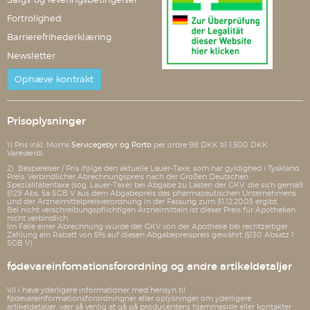
Fortrolighed
Barrierefrihederklæring
Newsletter
Ophæve kontrakt
Prisoplysninger
1) Pris inkl. Moms
Servicegebyr og Porto
per ordre 98 DKK til 1.500 DKK
Vareværdi.
2) Besparelser / Pris ifølge den aktuelle Lauer-Taxe, som har gyldighed i Tyskland.
Preis: Verbindlicher Abrechnungspreis nach der Großen Deutschen
Spezialitätentaxe (sog. Lauer-Taxe) bei Abgabe zu Lasten der GKV, die sich gemäß
§129 Abs. 5a SGB V aus dem Abgabepreis des pharmazeutischen Unternehmens
und der Arzneimittelpreisverordnung in der Fassung zum 31.12.2003 ergibt.
Bei nicht verschreibungspflichtigen Arzneimitteln ist dieser Preis für Apotheken
nicht verbindlich.
Im Falle einer Abrechnung würde der GKV von der Apotheke bei rechtzeitiger
Zahlung ein Rabatt von 5% auf diesen Abgabepreispreis gewährt (§130 Absatz 1
SGB V).
fødevareinfomationsforordning og andre artikeldetaljer
Vil i have yderligere informationer med hensyn til
fødevareinformationsforordningner eller oplysninger om yderligere
artikeldetaljer, vær så venlig at gå på producentens hjemmeside eller kontakter