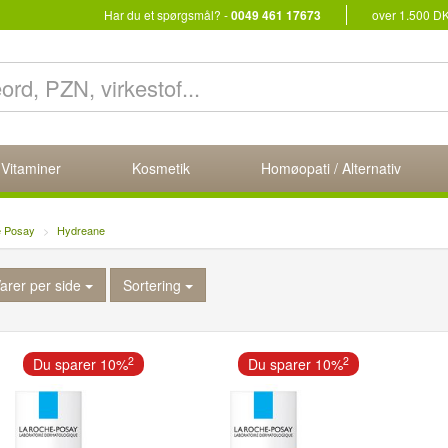
Har du et spørgsmål? -
0049 461 17673
over 1.500 D
 Vitaminer
Kosmetik
Homøopati / Alternativ
e Posay
Hydreane
arer per side
Sortering
2
2
Du sparer 10%
Du sparer 10%