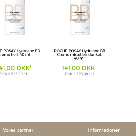
-POSAY Hydreane BB
ROCHE-POSAY Hydreane BB
reme hell, 40 ml
Creme mittel bis dunkel,
40 ml
1
1
41,00 DKK
141,00 DKK
DKK 3.525,00 / 1l
DKK 3.525,00 / 1l
Creme
Deutschland GmbH
L'Oreal Deutschland GmbH
bereich La Roche-Posay
Geschäftsbereich La Roche-Posay
Vores partner
Informationer