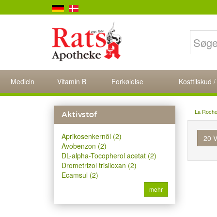
Medicin
Vitamin B
Forkølelse
Kosttilskud /
La Roch
Aktivstof
Aprikosenkernöl (2)
20 V
Avobenzon (2)
DL-alpha-Tocopherol acetat (2)
Drometrizol trisiloxan (2)
Ecamsul (2)
mehr