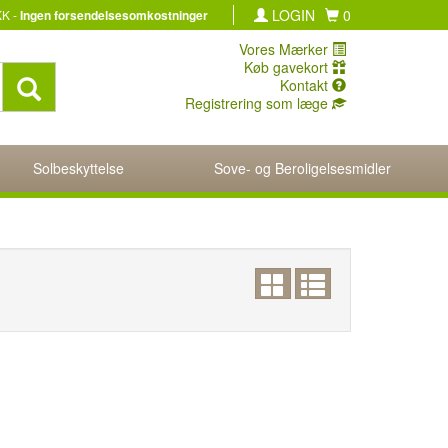
LOGIN
0
KK -
Ingen forsendelsesomkostninger
Vores Mærker
Køb gavekort
Kontakt
Registrering som læge
Solbeskyttelse
Sove- og Beroligelsesmidler