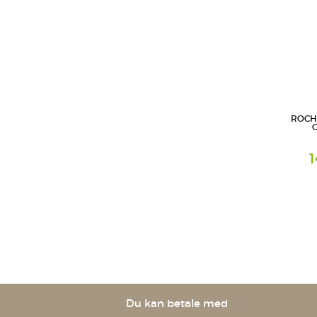
ROCHE
C
1
Creme
L'Oreal 
Geschäfts
Du kan betale med