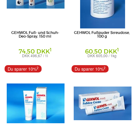
GEHWOL Fuß- und Schuh-
GEHWOL Fußpuder Streudose,
Deo-Spray, 150 ml
100 g
1
1
74,50 DKK
60,50 DKK
DKK 496,67 / 1l
DKK 605,00 / 1kg
Deospray
Puder
Eduard Gerlach GmbH
Eduard Gerlach GmbH
2
2
Du sparer 10%
Du sparer 10%