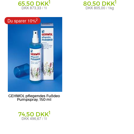
1
1
65,50 DKK
80,50 DKK
DKK 873,33 / 1l
DKK 805,00 / 1kg
Creme
Puder
Eduard Gerlach GmbH
Eduard Gerlach GmbH
2
Du sparer 10%
GEHWOL pflegendes Fußdeo
Pumpspray, 150 ml
1
74,50 DKK
DKK 496,67 / 1l
Spray
Eduard Gerlach GmbH