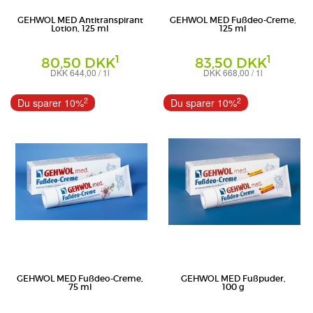
GEHWOL MED Antitranspirant
GEHWOL MED Fußdeo-Creme,
Lotion, 125 ml
125 ml
1
1
80,50 DKK
83,50 DKK
DKK 644,00 / 1l
DKK 668,00 / 1l
Lotion
Creme
Eduard Gerlach GmbH
Eduard Gerlach GmbH
2
2
Du sparer 10%
Du sparer 10%
GEHWOL MED Fußdeo-Creme,
GEHWOL MED Fußpuder,
75 ml
100 g