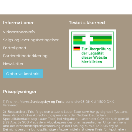
Informationer
Testet sikkerhed
Virksomhedsinfo
Salgs-og leveringsbetingelser
Fortrolighed
Barrierefrihederklæring
Newsletter
Ophæve kontrakt
Prisoplysninger
1) Pris inkl. Moms
Servicegebyr og Porto
per ordre 98 DKK til 1.500 DKK
Vareværdi.
2) Besparelser / Pris ifølge den aktuelle Lauer-Taxe, som har gyldighed i Tyskland.
Preis: Verbindlicher Abrechnungspreis nach der Großen Deutschen
Spezialitätentaxe (sog. Lauer-Taxe) bei Abgabe zu Lasten der GKV, die sich gemäß
§129 Abs. 5a SGB V aus dem Abgabepreis des pharmazeutischen Unternehmens
und der Arzneimittelpreisverordnung in der Fassung zum 31.12.2003 ergibt.
Bei nicht verschreibungspflichtigen Arzneimitteln ist dieser Preis für Apotheken