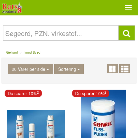
Togg
navi
Gehwol
Imod Sved
20 Varer per side
Sortering
2
2
Du sparer 10%
Du sparer 10%