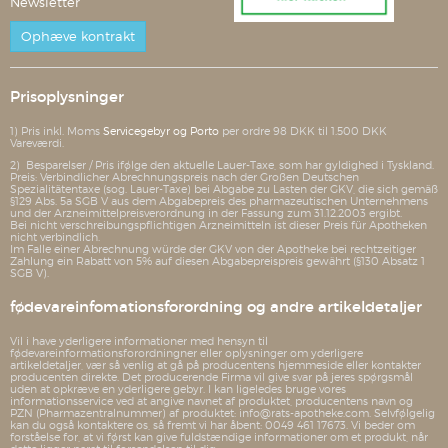
Newsletter
Ophæve kontrakt
Prisoplysninger
1) Pris inkl. Moms
Servicegebyr og Porto
per ordre 98 DKK til 1.500 DKK
Vareværdi.
2) Besparelser / Pris ifølge den aktuelle Lauer-Taxe, som har gyldighed i Tyskland.
Preis: Verbindlicher Abrechnungspreis nach der Großen Deutschen
Spezialitätentaxe (sog. Lauer-Taxe) bei Abgabe zu Lasten der GKV, die sich gemäß
§129 Abs. 5a SGB V aus dem Abgabepreis des pharmazeutischen Unternehmens
und der Arzneimittelpreisverordnung in der Fassung zum 31.12.2003 ergibt.
Bei nicht verschreibungspflichtigen Arzneimitteln ist dieser Preis für Apotheken
nicht verbindlich.
Im Falle einer Abrechnung würde der GKV von der Apotheke bei rechtzeitiger
Zahlung ein Rabatt von 5% auf diesen Abgabepreispreis gewährt (§130 Absatz 1
SGB V).
fødevareinfomationsforordning og andre artikeldetaljer
Vil i have yderligere informationer med hensyn til
fødevareinformationsforordningner eller oplysninger om yderligere
artikeldetaljer, vær så venlig at gå på producentens hjemmeside eller kontakter
producenten direkte. Det producerende Firma vil give svar på jeres spørgsmål
uden at opkræve en yderligere gebyr. I kan ligeledes bruge vores
informationsservice ved at angive navnet af produktet, producentens navn og
PZN (Pharmazentralnummer) af produktet: info@rats-apotheke.com. Selvfølgelig
kan du også kontaktere os, så fremt vi har åbent: 0049 461 17673. Vi beder om
forståelse for, at vi først kan give fuldstændige informationer om et produkt, når