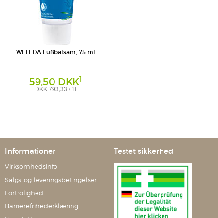
WELEDA Fußbalsam, 75 ml
1
59,50 DKK
DKK 793,33 / 1l
Balsam
Weleda AG
Informationer
Testet sikkerhed
Virksomhedsinfo
Salgs-og leveringsbetingelser
Fortrolighed
Barrierefrihederklæring