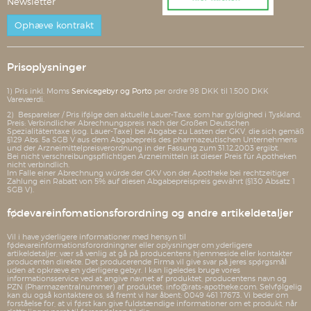
Newsletter
Ophæve kontrakt
Prisoplysninger
1) Pris inkl. Moms
Servicegebyr og Porto
per ordre 98 DKK til 1.500 DKK
Vareværdi.
2) Besparelser / Pris ifølge den aktuelle Lauer-Taxe, som har gyldighed i Tyskland.
Preis: Verbindlicher Abrechnungspreis nach der Großen Deutschen
Spezialitätentaxe (sog. Lauer-Taxe) bei Abgabe zu Lasten der GKV, die sich gemäß
§129 Abs. 5a SGB V aus dem Abgabepreis des pharmazeutischen Unternehmens
und der Arzneimittelpreisverordnung in der Fassung zum 31.12.2003 ergibt.
Bei nicht verschreibungspflichtigen Arzneimitteln ist dieser Preis für Apotheken
nicht verbindlich.
Im Falle einer Abrechnung würde der GKV von der Apotheke bei rechtzeitiger
Zahlung ein Rabatt von 5% auf diesen Abgabepreispreis gewährt (§130 Absatz 1
SGB V).
fødevareinfomationsforordning og andre artikeldetaljer
Vil i have yderligere informationer med hensyn til
fødevareinformationsforordningner eller oplysninger om yderligere
artikeldetaljer, vær så venlig at gå på producentens hjemmeside eller kontakter
producenten direkte. Det producerende Firma vil give svar på jeres spørgsmål
uden at opkræve en yderligere gebyr. I kan ligeledes bruge vores
informationsservice ved at angive navnet af produktet, producentens navn og
PZN (Pharmazentralnummer) af produktet: info@rats-apotheke.com. Selvfølgelig
kan du også kontaktere os, så fremt vi har åbent: 0049 461 17673. Vi beder om
forståelse for, at vi først kan give fuldstændige informationer om et produkt, når