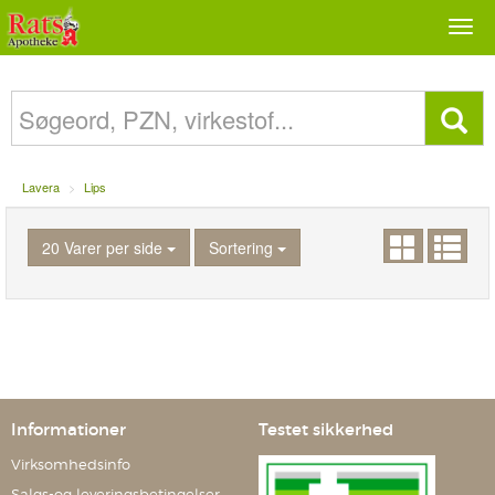
Togg
navi
Lavera
Lips
20 Varer per side
Sortering
Informationer
Testet sikkerhed
Virksomhedsinfo
Salgs-og leveringsbetingelser