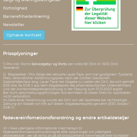
Fortrolighed
Barrierefrihederklæring
Newsletter
Ophæve kontrakt
Prisoplysninger
1) Pris inkl. Moms
Servicegebyr og Porto
per ordre 98 DKK til 1.500 DKK
Vareværdi.
2) Besparelser / Pris ifølge den aktuelle Lauer-Taxe, som har gyldighed i Tyskland.
Preis: Verbindlicher Abrechnungspreis nach der Großen Deutschen
Spezialitätentaxe (sog. Lauer-Taxe) bei Abgabe zu Lasten der GKV, die sich gemäß
§129 Abs. 5a SGB V aus dem Abgabepreis des pharmazeutischen Unternehmens
und der Arzneimittelpreisverordnung in der Fassung zum 31.12.2003 ergibt.
Bei nicht verschreibungspflichtigen Arzneimitteln ist dieser Preis für Apotheken
nicht verbindlich.
Im Falle einer Abrechnung würde der GKV von der Apotheke bei rechtzeitiger
Zahlung ein Rabatt von 5% auf diesen Abgabepreispreis gewährt (§130 Absatz 1
SGB V).
fødevareinfomationsforordning og andre artikeldetaljer
Vil i have yderligere informationer med hensyn til
fødevareinformationsforordningner eller oplysninger om yderligere
artikeldetaljer, vær så venlig at gå på producentens hjemmeside eller kontakter