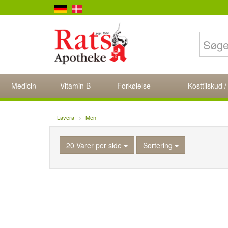
Medicin
Vitamin B
Forkølelse
Kosttilskud /
Lavera
Men
20 Varer per side
Sortering