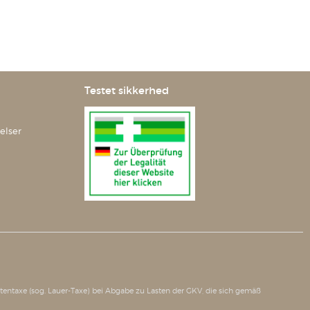
Testet sikkerhed
elser
tätentaxe (sog. Lauer-Taxe) bei Abgabe zu Lasten der GKV, die sich gemäß