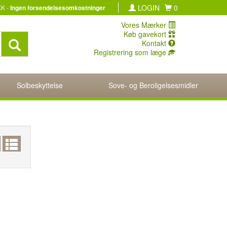
LOGIN
0
KK -
Ingen forsendelsesomkostninger
Vores Mærker
Køb gavekort
Kontakt
Registrering som læge
Solbeskyttelse
Sove- og Beroligelsesmidler