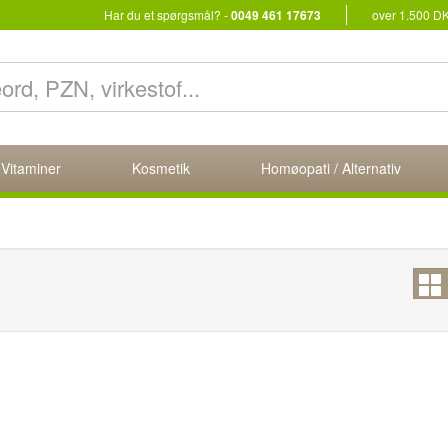
Har du et spørgsmål? -
0049 461 17673
over 1.500 D
 Vitaminer
Kosmetik
Homøopati / Alternativ