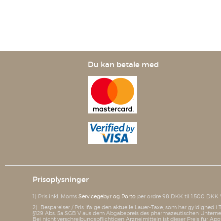
Du kan betale med
Prisoplysninger
1) Pris inkl. Moms
Servicegebyr og Porto
per ordre 98 DKK til 1.500 DKK 
2) Besparelser / Pris ifølge den aktuelle Lauer-Taxe, som har gyldighed 
§129 Abs. 5a SGB V aus dem Abgabepreis des pharmazeutischen Unterneh
Bei nicht verschreibungspflichtigen Arzneimitteln ist dieser Preis für Apo