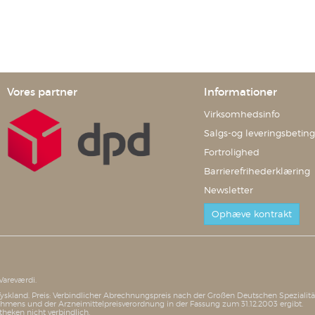
Vores partner
Informationer
Virksomhedsinfo
Salgs-og leveringsbeting
Fortrolighed
Barrierefrihederklæring
Newsletter
Ophæve kontrakt
Vareværdi.
i Tyskland. Preis: Verbindlicher Abrechnungspreis nach der Großen Deutschen Speziali
mens und der Arzneimittelpreisverordnung in der Fassung zum 31.12.2003 ergibt.
theken nicht verbindlich.