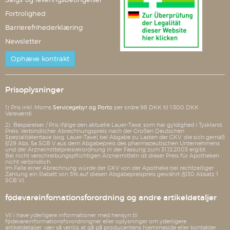
Fortrolighed
Barrierefrihederklæring
Newsletter
Ophæve kontrakt
Prisoplysninger
1) Pris inkl. Moms
Servicegebyr og Porto
per ordre 98 DKK til 1.500 DKK
Vareværdi.
2) Besparelser / Pris ifølge den aktuelle Lauer-Taxe, som har gyldighed i Tyskland.
Preis: Verbindlicher Abrechnungspreis nach der Großen Deutschen
Spezialitätentaxe (sog. Lauer-Taxe) bei Abgabe zu Lasten der GKV, die sich gemäß
§129 Abs. 5a SGB V aus dem Abgabepreis des pharmazeutischen Unternehmens
und der Arzneimittelpreisverordnung in der Fassung zum 31.12.2003 ergibt.
Bei nicht verschreibungspflichtigen Arzneimitteln ist dieser Preis für Apotheken
nicht verbindlich.
Im Falle einer Abrechnung würde der GKV von der Apotheke bei rechtzeitiger
Zahlung ein Rabatt von 5% auf diesen Abgabepreispreis gewährt (§130 Absatz 1
SGB V).
fødevareinfomationsforordning og andre artikeldetaljer
Vil i have yderligere informationer med hensyn til
fødevareinformationsforordningner eller oplysninger om yderligere
artikeldetaljer, vær så venlig at gå på producentens hjemmeside eller kontakter