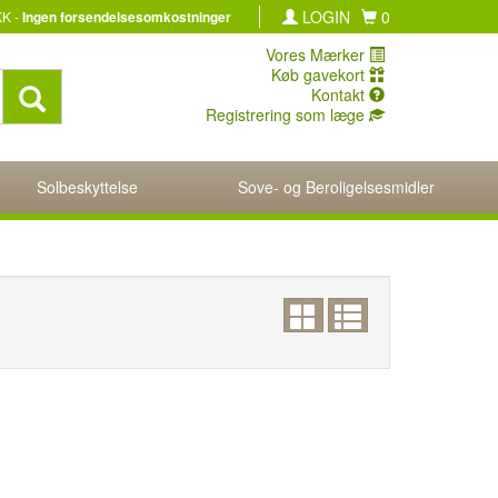
LOGIN
0
KK -
Ingen forsendelsesomkostninger
Vores Mærker
Køb gavekort
Kontakt
Registrering som læge
Solbeskyttelse
Sove- og Beroligelsesmidler