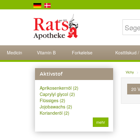
Medicin
Vitamin B
Forkølelse
Kosttilskud /
Vichy
Aktivstof
Aprikosenkernöl (2)
20 V
Caprylyl glycol (2)
Flüssiges (2)
Jojobawachs (2)
Korianderöl (2)
mehr