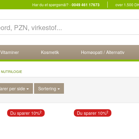
Har du et spørgsmål? -
0049 461 17673
over 1.500 D
 Vitaminer
Kosmetik
Homøopati / Alternativ
NUTRILOGIE
arer per side
Sortering
2
2
Du sparer 10%
Du sparer 10%