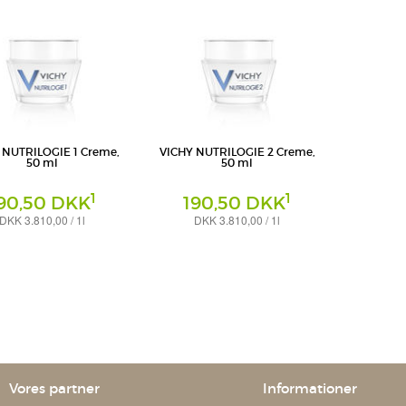
 NUTRILOGIE 1 Creme,
VICHY NUTRILOGIE 2 Creme,
50 ml
50 ml
1
1
90,50 DKK
190,50 DKK
DKK 3.810,00 / 1l
DKK 3.810,00 / 1l
Creme
eutschland GmbH -
L'Oreal Deutschland GmbH -
sbereich VICHY
Geschäftsbereich VICHY
Vores partner
Informationer