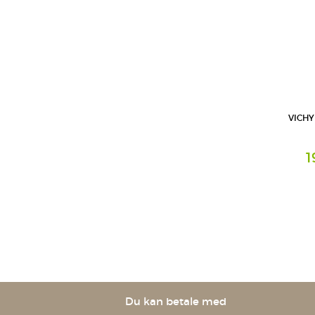
VICHY
1
Creme
L'Oreal D
Geschäft
Du kan betale med