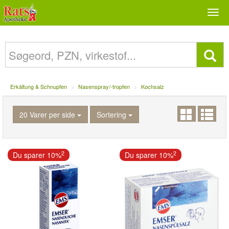
Togg
navi
Erkältung & Schnupfen
Nasenspray/-tropfen
Kochsalz
20 Varer per side
Sortering
2
2
Du sparer 10%
Du sparer 10%