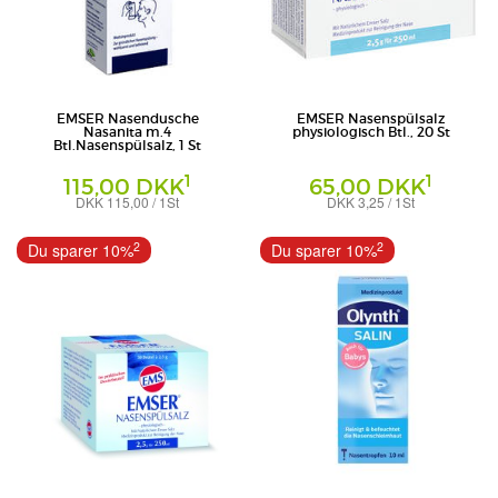
EMSER Nasendusche
EMSER Nasenspülsalz
Nasanita m.4
physiologisch Btl., 20 St
Btl.Nasenspülsalz, 1 St
1
1
115,00 DKK
65,00 DKK
DKK 115,00 / 1St
DKK 3,25 / 1St
Pulver
SIEMENS & Co
Uriach Germany GmbH
2
2
Du sparer 10%
Du sparer 10%