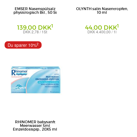
EMSER Nasenspülsalz
OLYNTH salin Nasentropfen,
physiologisch Btl., 50 St
10 ml
1
1
139,00 DKK
44,00 DKK
DKK 2,78 / 1St
DKK 4.400,00 / 1l
Pulver
Nasentropfen
Uriach Germany GmbH
Kenvue Germany GmbH (OTC)
2
Du sparer 10%
RHINOMER babysanft
Meerwasser 5ml
Einzeldosispip., 20X5 ml