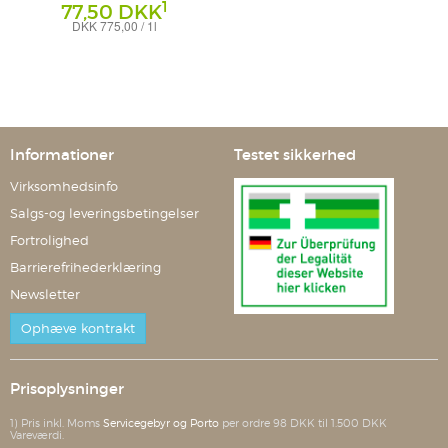
1
77,50 DKK
DKK 775,00 / 1l
Einzeldosispipetten
Haleon Germany GmbH
Informationer
Testet sikkerhed
Virksomhedsinfo
Salgs-og leveringsbetingelser
Fortrolighed
Barrierefrihederklæring
Newsletter
Ophæve kontrakt
Prisoplysninger
1) Pris inkl. Moms
Servicegebyr og Porto
per ordre 98 DKK til 1.500 DKK
Vareværdi.