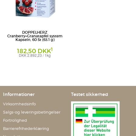
DOPPELHERZ
Cranberry+Granatapfel system
Kapseln, 60 St (63.1 g)
1
182,50 DKK
DKK 2.892,23 / 1kg
Kapseln
Queisser Pharma GmbH & Co. KG
Informationer
Testet sikkerhed
Virksomhedsinfo
Salgs-og leveringsbetingelser
Fortrolighed
Barrierefrihederklæring