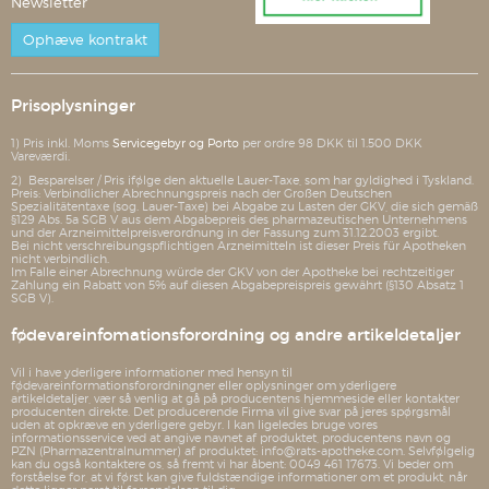
Newsletter
Ophæve kontrakt
Prisoplysninger
1) Pris inkl. Moms
Servicegebyr og Porto
per ordre 98 DKK til 1.500 DKK
Vareværdi.
2) Besparelser / Pris ifølge den aktuelle Lauer-Taxe, som har gyldighed i Tyskland.
Preis: Verbindlicher Abrechnungspreis nach der Großen Deutschen
Spezialitätentaxe (sog. Lauer-Taxe) bei Abgabe zu Lasten der GKV, die sich gemäß
§129 Abs. 5a SGB V aus dem Abgabepreis des pharmazeutischen Unternehmens
und der Arzneimittelpreisverordnung in der Fassung zum 31.12.2003 ergibt.
Bei nicht verschreibungspflichtigen Arzneimitteln ist dieser Preis für Apotheken
nicht verbindlich.
Im Falle einer Abrechnung würde der GKV von der Apotheke bei rechtzeitiger
Zahlung ein Rabatt von 5% auf diesen Abgabepreispreis gewährt (§130 Absatz 1
SGB V).
fødevareinfomationsforordning og andre artikeldetaljer
Vil i have yderligere informationer med hensyn til
fødevareinformationsforordningner eller oplysninger om yderligere
artikeldetaljer, vær så venlig at gå på producentens hjemmeside eller kontakter
producenten direkte. Det producerende Firma vil give svar på jeres spørgsmål
uden at opkræve en yderligere gebyr. I kan ligeledes bruge vores
informationsservice ved at angive navnet af produktet, producentens navn og
PZN (Pharmazentralnummer) af produktet: info@rats-apotheke.com. Selvfølgelig
kan du også kontaktere os, så fremt vi har åbent: 0049 461 17673. Vi beder om
forståelse for, at vi først kan give fuldstændige informationer om et produkt, når