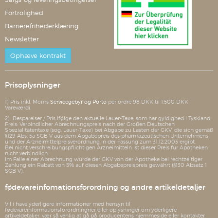
Fortrolighed
Barrierefrihederklæring
Newsletter
Ophæve kontrakt
Prisoplysninger
1) Pris inkl. Moms
Servicegebyr og Porto
per ordre 98 DKK til 1.500 DKK
Vareværdi.
2) Besparelser / Pris ifølge den aktuelle Lauer-Taxe, som har gyldighed i Tyskland.
Preis: Verbindlicher Abrechnungspreis nach der Großen Deutschen
Spezialitätentaxe (sog. Lauer-Taxe) bei Abgabe zu Lasten der GKV, die sich gemäß
§129 Abs. 5a SGB V aus dem Abgabepreis des pharmazeutischen Unternehmens
und der Arzneimittelpreisverordnung in der Fassung zum 31.12.2003 ergibt.
Bei nicht verschreibungspflichtigen Arzneimitteln ist dieser Preis für Apotheken
nicht verbindlich.
Im Falle einer Abrechnung würde der GKV von der Apotheke bei rechtzeitiger
Zahlung ein Rabatt von 5% auf diesen Abgabepreispreis gewährt (§130 Absatz 1
SGB V).
fødevareinfomationsforordning og andre artikeldetaljer
Vil i have yderligere informationer med hensyn til
fødevareinformationsforordningner eller oplysninger om yderligere
artikeldetaljer, vær så venlig at gå på producentens hjemmeside eller kontakter