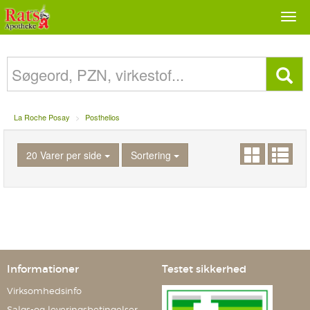
Togg
navi
La Roche Posay
Posthelios
20 Varer per side
Sortering
Informationer
Testet sikkerhed
Virksomhedsinfo
Salgs-og leveringsbetingelser