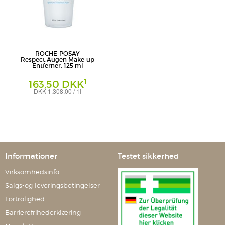
ROCHE-POSAY
Respect.Augen Make-up
Entferner, 125 ml
1
163,50 DKK
DKK 1.308,00 / 1l
Lotion
L'Oreal Deutschland GmbH
Geschäftsbereich La Roche-Posay
Informationer
Testet sikkerhed
Virksomhedsinfo
Salgs-og leveringsbetingelser
Fortrolighed
Barrierefrihederklæring