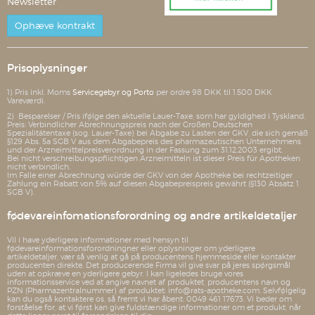
Newsletter
Ophæve kontrakt
Prisoplysninger
1) Pris inkl. Moms
Servicegebyr og Porto
per ordre 98 DKK til 1.500 DKK
Vareværdi.
2) Besparelser / Pris ifølge den aktuelle Lauer-Taxe, som har gyldighed i Tyskland.
Preis: Verbindlicher Abrechnungspreis nach der Großen Deutschen
Spezialitätentaxe (sog. Lauer-Taxe) bei Abgabe zu Lasten der GKV, die sich gemäß
§129 Abs. 5a SGB V aus dem Abgabepreis des pharmazeutischen Unternehmens
und der Arzneimittelpreisverordnung in der Fassung zum 31.12.2003 ergibt.
Bei nicht verschreibungspflichtigen Arzneimitteln ist dieser Preis für Apotheken
nicht verbindlich.
Im Falle einer Abrechnung würde der GKV von der Apotheke bei rechtzeitiger
Zahlung ein Rabatt von 5% auf diesen Abgabepreispreis gewährt (§130 Absatz 1
SGB V).
fødevareinfomationsforordning og andre artikeldetaljer
Vil i have yderligere informationer med hensyn til
fødevareinformationsforordningner eller oplysninger om yderligere
artikeldetaljer, vær så venlig at gå på producentens hjemmeside eller kontakter
producenten direkte. Det producerende Firma vil give svar på jeres spørgsmål
uden at opkræve en yderligere gebyr. I kan ligeledes bruge vores
informationsservice ved at angive navnet af produktet, producentens navn og
PZN (Pharmazentralnummer) af produktet: info@rats-apotheke.com. Selvfølgelig
kan du også kontaktere os, så fremt vi har åbent: 0049 461 17673. Vi beder om
forståelse for, at vi først kan give fuldstændige informationer om et produkt, når