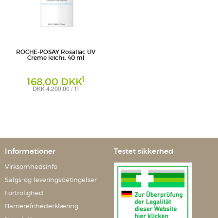
ROCHE-POSAY Rosaliac UV
Creme leicht, 40 ml
1
168,00 DKK
DKK 4.200,00 / 1l
Creme
L'Oreal Deutschland GmbH
Geschäftsbereich La Roche-Posay
Informationer
Testet sikkerhed
Virksomhedsinfo
Salgs-og leveringsbetingelser
Fortrolighed
Barrierefrihederklæring