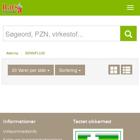
Togg
navi
Aderma
SENSIFLUID
20 Varer per side
Sortering
Informationer
Testet sikkerhed
Virksomhedsinfo
Salgs-og leveringsbetingelser