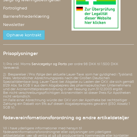
Fortrolighed
Barrierefrihederklæring
Newsletter
Ophæve kontrakt
Prisoplysninger
1) Pris inkl. Moms
Servicegebyr og Porto
per ordre 98 DKK til 1.500 DKK
Vareværdi.
2) Besparelser / Pris ifølge den aktuelle Lauer-Taxe, som har gyldighed i Tyskland.
Preis: Verbindlicher Abrechnungspreis nach der Großen Deutschen
Spezialitätentaxe (sog. Lauer-Taxe) bei Abgabe zu Lasten der GKV, die sich gemäß
§129 Abs. 5a SGB V aus dem Abgabepreis des pharmazeutischen Unternehmens
und der Arzneimittelpreisverordnung in der Fassung zum 31.12.2003 ergibt.
Bei nicht verschreibungspflichtigen Arzneimitteln ist dieser Preis für Apotheken
nicht verbindlich.
Im Falle einer Abrechnung würde der GKV von der Apotheke bei rechtzeitiger
Zahlung ein Rabatt von 5% auf diesen Abgabepreispreis gewährt (§130 Absatz 1
SGB V).
fødevareinfomationsforordning og andre artikeldetaljer
Vil i have yderligere informationer med hensyn til
fødevareinformationsforordningner eller oplysninger om yderligere
artikeldetaljer, vær så venlig at gå på producentens hjemmeside eller kontakter