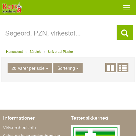
Togg
navi
Hansaplast
Sårpleje
Universal Plaster
20 Varer per side
Sortering
Informationer
Testet sikkerhed
Virksomhedsinfo
Salgs-og leveringsbetingelser