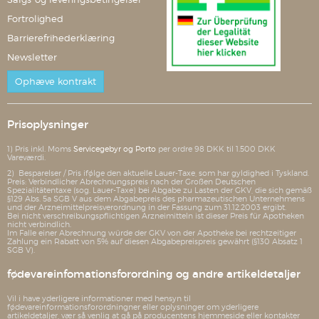
Fortrolighed
Barrierefrihederklæring
Newsletter
Ophæve kontrakt
Prisoplysninger
1) Pris inkl. Moms
Servicegebyr og Porto
per ordre 98 DKK til 1.500 DKK
Vareværdi.
2) Besparelser / Pris ifølge den aktuelle Lauer-Taxe, som har gyldighed i Tyskland.
Preis: Verbindlicher Abrechnungspreis nach der Großen Deutschen
Spezialitätentaxe (sog. Lauer-Taxe) bei Abgabe zu Lasten der GKV, die sich gemäß
§129 Abs. 5a SGB V aus dem Abgabepreis des pharmazeutischen Unternehmens
und der Arzneimittelpreisverordnung in der Fassung zum 31.12.2003 ergibt.
Bei nicht verschreibungspflichtigen Arzneimitteln ist dieser Preis für Apotheken
nicht verbindlich.
Im Falle einer Abrechnung würde der GKV von der Apotheke bei rechtzeitiger
Zahlung ein Rabatt von 5% auf diesen Abgabepreispreis gewährt (§130 Absatz 1
SGB V).
fødevareinfomationsforordning og andre artikeldetaljer
Vil i have yderligere informationer med hensyn til
fødevareinformationsforordningner eller oplysninger om yderligere
artikeldetaljer, vær så venlig at gå på producentens hjemmeside eller kontakter