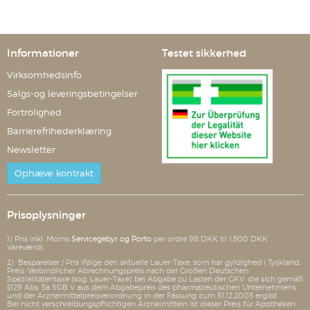
Informationer
Testet sikkerhed
Virksomhedsinfo
Salgs-og leveringsbetingelser
Fortrolighed
Barrierefrihederklæring
Newsletter
Ophæve kontrakt
Prisoplysninger
1) Pris inkl. Moms
Servicegebyr og Porto
per ordre 98 DKK til 1.500 DKK
Vareværdi.
2) Besparelser / Pris ifølge den aktuelle Lauer-Taxe, som har gyldighed i Tyskland.
Preis: Verbindlicher Abrechnungspreis nach der Großen Deutschen
Spezialitätentaxe (sog. Lauer-Taxe) bei Abgabe zu Lasten der GKV, die sich gemäß
§129 Abs. 5a SGB V aus dem Abgabepreis des pharmazeutischen Unternehmens
und der Arzneimittelpreisverordnung in der Fassung zum 31.12.2003 ergibt.
Bei nicht verschreibungspflichtigen Arzneimitteln ist dieser Preis für Apotheken