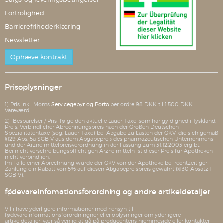
Fortrolighed
Barrierefrihederklæring
Newsletter
Ophæve kontrakt
Prisoplysninger
1) Pris inkl. Moms
Servicegebyr og Porto
per ordre 98 DKK til 1.500 DKK
Vareværdi.
2) Besparelser / Pris ifølge den aktuelle Lauer-Taxe, som har gyldighed i Tyskland.
Preis: Verbindlicher Abrechnungspreis nach der Großen Deutschen
Spezialitätentaxe (sog. Lauer-Taxe) bei Abgabe zu Lasten der GKV, die sich gemäß
§129 Abs. 5a SGB V aus dem Abgabepreis des pharmazeutischen Unternehmens
und der Arzneimittelpreisverordnung in der Fassung zum 31.12.2003 ergibt.
Bei nicht verschreibungspflichtigen Arzneimitteln ist dieser Preis für Apotheken
nicht verbindlich.
Im Falle einer Abrechnung würde der GKV von der Apotheke bei rechtzeitiger
Zahlung ein Rabatt von 5% auf diesen Abgabepreispreis gewährt (§130 Absatz 1
SGB V).
fødevareinfomationsforordning og andre artikeldetaljer
Vil i have yderligere informationer med hensyn til
fødevareinformationsforordningner eller oplysninger om yderligere
artikeldetaljer, vær så venlig at gå på producentens hjemmeside eller kontakter