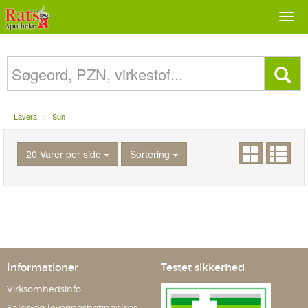
Togg
navi
Lavera
Sun
20 Varer per side
Sortering
Informationer
Testet sikkerhed
Virksomhedsinfo
Salgs-og leveringsbetingelser