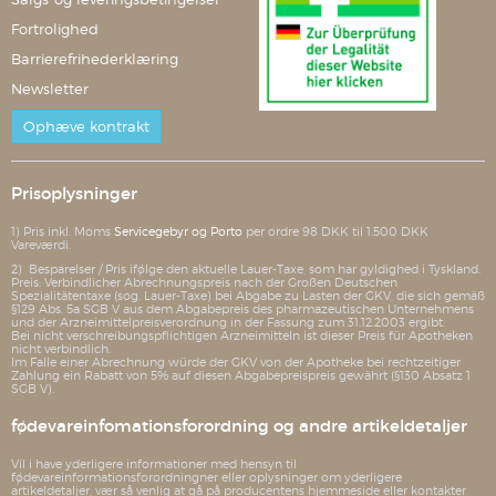
Fortrolighed
Barrierefrihederklæring
Newsletter
Ophæve kontrakt
Prisoplysninger
1) Pris inkl. Moms
Servicegebyr og Porto
per ordre 98 DKK til 1.500 DKK
Vareværdi.
2) Besparelser / Pris ifølge den aktuelle Lauer-Taxe, som har gyldighed i Tyskland.
Preis: Verbindlicher Abrechnungspreis nach der Großen Deutschen
Spezialitätentaxe (sog. Lauer-Taxe) bei Abgabe zu Lasten der GKV, die sich gemäß
§129 Abs. 5a SGB V aus dem Abgabepreis des pharmazeutischen Unternehmens
und der Arzneimittelpreisverordnung in der Fassung zum 31.12.2003 ergibt.
Bei nicht verschreibungspflichtigen Arzneimitteln ist dieser Preis für Apotheken
nicht verbindlich.
Im Falle einer Abrechnung würde der GKV von der Apotheke bei rechtzeitiger
Zahlung ein Rabatt von 5% auf diesen Abgabepreispreis gewährt (§130 Absatz 1
SGB V).
fødevareinfomationsforordning og andre artikeldetaljer
Vil i have yderligere informationer med hensyn til
fødevareinformationsforordningner eller oplysninger om yderligere
artikeldetaljer, vær så venlig at gå på producentens hjemmeside eller kontakter