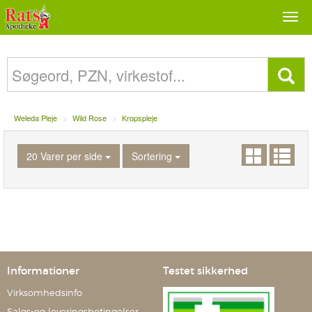
Togg
navi
Weleda Pleje
Wild Rose
Kropspleje
20 Varer per side
Sortering
Informationer
Testet sikkerhed
Virksomhedsinfo
Salgs-og leveringsbetingelser