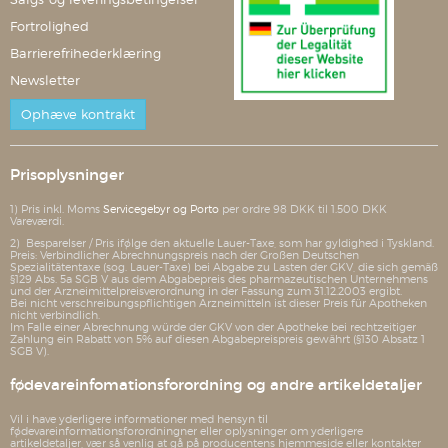
Fortrolighed
Barrierefrihederklæring
Newsletter
Ophæve kontrakt
Prisoplysninger
1) Pris inkl. Moms
Servicegebyr og Porto
per ordre 98 DKK til 1.500 DKK
Vareværdi.
2) Besparelser / Pris ifølge den aktuelle Lauer-Taxe, som har gyldighed i Tyskland.
Preis: Verbindlicher Abrechnungspreis nach der Großen Deutschen
Spezialitätentaxe (sog. Lauer-Taxe) bei Abgabe zu Lasten der GKV, die sich gemäß
§129 Abs. 5a SGB V aus dem Abgabepreis des pharmazeutischen Unternehmens
und der Arzneimittelpreisverordnung in der Fassung zum 31.12.2003 ergibt.
Bei nicht verschreibungspflichtigen Arzneimitteln ist dieser Preis für Apotheken
nicht verbindlich.
Im Falle einer Abrechnung würde der GKV von der Apotheke bei rechtzeitiger
Zahlung ein Rabatt von 5% auf diesen Abgabepreispreis gewährt (§130 Absatz 1
SGB V).
fødevareinfomationsforordning og andre artikeldetaljer
Vil i have yderligere informationer med hensyn til
fødevareinformationsforordningner eller oplysninger om yderligere
artikeldetaljer, vær så venlig at gå på producentens hjemmeside eller kontakter