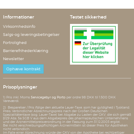
Informationer
Testet sikkerhed
Virksomhedsinfo
Salgs-og leveringsbetingelser
Fortrolighed
Barrierefrihederklæring
Newsletter
Ophæve kontrakt
Prisoplysninger
1) Pris inkl. Moms
Servicegebyr og Porto
per ordre 98 DKK til 1.500 DKK
Vareværdi.
2) Besparelser / Pris ifølge den aktuelle Lauer-Taxe, som har gyldighed i Tyskland.
Preis: Verbindlicher Abrechnungspreis nach der Großen Deutschen
Spezialitätentaxe (sog. Lauer-Taxe) bei Abgabe zu Lasten der GKV, die sich gemäß
§129 Abs. 5a SGB V aus dem Abgabepreis des pharmazeutischen Unternehmens
und der Arzneimittelpreisverordnung in der Fassung zum 31.12.2003 ergibt.
Bei nicht verschreibungspflichtigen Arzneimitteln ist dieser Preis für Apotheken
nicht verbindlich.
Im Falle einer Abrechnung würde der GKV von der Apotheke bei rechtzeitiger