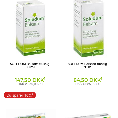
SOLEDUM Balsam flüssig,
SOLEDUM Balsam flüssig,
50 ml
20 ml
1
1
147,50 DKK
84,50 DKK
DKK 2.950,00 / 1l
DKK 4.225,00 / 1l
Flüssigkeit
Flüssigkeit
MCM Klosterfrau Vertriebsgesellschaft
MCM Klosterfrau Vertriebsgesellschaft
2
Du sparer 10%
mbH
mbH