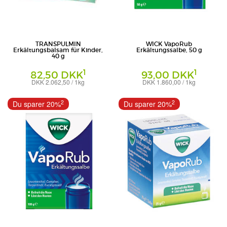
TRANSPULMIN
WICK VapoRub
Erkältungsbalsam für Kinder,
Erkältungssalbe, 50 g
40 g
1
1
82,50 DKK
93,00 DKK
DKK 2.062,50 / 1kg
DKK 1.860,00 / 1kg
Creme
Salbe
Cooper Consumer Health Deutschland
WICK Pharma - Zweigniederlassung der
2
2
Du sparer 20%
Du sparer 20%
GmbH
Procter & Gamble GmbH