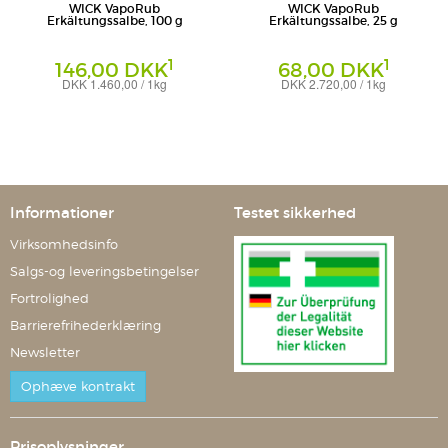
WICK VapoRub
WICK VapoRub
Erkältungssalbe, 100 g
Erkältungssalbe, 25 g
1
1
146,00 DKK
68,00 DKK
DKK 1.460,00 / 1kg
DKK 2.720,00 / 1kg
Salbe
Salbe
WICK Pharma - Zweigniederlassung der
WICK Pharma - Zweigniederlassung der
Procter & Gamble GmbH
Procter & Gamble GmbH
Informationer
Testet sikkerhed
Virksomhedsinfo
Salgs-og leveringsbetingelser
Fortrolighed
Barrierefrihederklæring
Newsletter
Ophæve kontrakt
Prisoplysninger