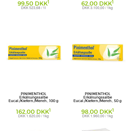
1
1
99,50 DKK
62,00 DKK
DKK 523,68 / 1l
DKK 3.100,00 / 1kg
Bad
Creme
Dr.Willmar Schwabe GmbH & Co.KG
Dr. Willmar Schwabe GmbH & Co. KG
PINIMENTHOL
PINIMENTHOL
Erkältungssalbe
Erkältungssalbe
Eucal./Kiefern./Menth., 100 g
Eucal./Kiefern./Menth., 50 g
1
1
162,00 DKK
98,00 DKK
DKK 1.620,00 / 1kg
DKK 1.960,00 / 1kg
Creme
Creme
Dr. Willmar Schwabe GmbH & Co. KG
Dr. Willmar Schwabe GmbH & Co. KG