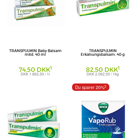
TRANSPULMIN Baby Balsam
TRANSPULMIN
mild, 40 ml
Erkältungsbalsam, 40 g
1
1
74,50 DKK
82,50 DKK
DKK 1.862,50 / 1l
DKK 2.062,50 / 1kg
Balsam
Creme
Cooper Consumer Health Deutschland
Cooper Consumer Health Deutschland
2
Du sparer 20%
GmbH
GmbH