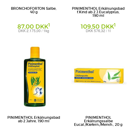
BRONCHOFORTON Salbe,
PINIMENTHOL Erkältungsbad
40 g
f.Kind ab 2 J.Eucalyptus,
190 ml
1
1
87,00 DKK
109,50 DKK
DKK 2.175,00 / 1kg
DKK 576,32 / 1l
Salbe
Bad
STADA Consumer Health Deutschland
Dr. Willmar Schwabe GmbH & Co. KG
GmbH
PINIMENTHOL Erkältungsbad
PINIMENTHOL
ab 2 Jahre, 190 ml
Erkältungssalbe
Eucal./Kiefern./Menth., 20 g