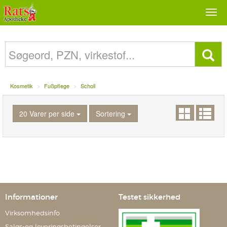
Togg
navi
Kosmetik
Fußpflege
Scholl
20 Varer per side
Sortering
Informationer
Testet sikkerhed
Virksomhedsinfo
Salgs-og leveringsbetingelser