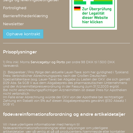
Fortrolighed
Barrierefrihederklæring
Newsletter
Ophæve kontrakt
Prisoplysninger
1) Pris inkl. Moms
Servicegebyr og Porto
per ordre 98 DKK til 1.500 DKK
Vareværdi.
2) Besparelser / Pris ifølge den aktuelle Lauer-Taxe, som har gyldighed i Tyskland.
Preis: Verbindlicher Abrechnungspreis nach der Großen Deutschen
Spezialitätentaxe (sog. Lauer-Taxe) bei Abgabe zu Lasten der GKV, die sich gemäß
§129 Abs. 5a SGB V aus dem Abgabepreis des pharmazeutischen Unternehmens
und der Arzneimittelpreisverordnung in der Fassung zum 31.12.2003 ergibt.
Bei nicht verschreibungspflichtigen Arzneimitteln ist dieser Preis für Apotheken
nicht verbindlich.
Im Falle einer Abrechnung würde der GKV von der Apotheke bei rechtzeitiger
Zahlung ein Rabatt von 5% auf diesen Abgabepreispreis gewährt (§130 Absatz 1
SGB V).
fødevareinfomationsforordning og andre artikeldetaljer
Vil i have yderligere informationer med hensyn til
fødevareinformationsforordningner eller oplysninger om yderligere
artikeldetaljer, vær så venlig at gå på producentens hjemmeside eller kontakter