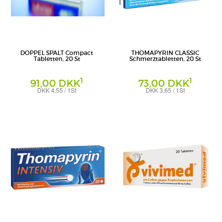
DOPPEL SPALT Compact
THOMAPYRIN CLASSIC
Tabletten, 20 St
Schmerztabletten, 20 St
1
1
91,00 DKK
73,00 DKK
DKK 4,55 / 1St
DKK 3,65 / 1St
Tabletten
Tabletten
PharmaSGP GmbH
A. Nattermann & Cie GmbH