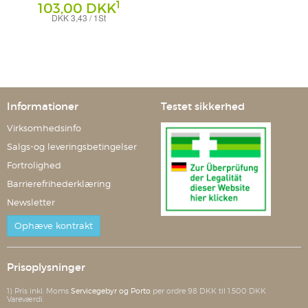
1
103,00 DKK
DKK 3,43 / 1St
Tabletten
Dr. Gerhard Mann - Chemisch-
pharmazeutische Fabrik GmbH
Informationer
Testet sikkerhed
Virksomhedsinfo
Salgs-og leveringsbetingelser
Fortrolighed
Barrierefrihederklæring
Newsletter
Ophæve kontrakt
Prisoplysninger
1) Pris inkl. Moms
Servicegebyr og Porto
per ordre 98 DKK til 1.500 DKK
Vareværdi.