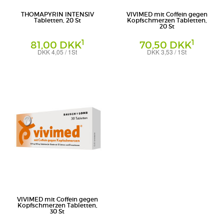
THOMAPYRIN INTENSIV
VIVIMED mit Coffein gegen
Tabletten, 20 St
Kopfschmerzen Tabletten,
20 St
1
1
81,00 DKK
70,50 DKK
DKK 4,05 / 1St
DKK 3,53 / 1St
Tabletten
Tabletten
A. Nattermann & Cie GmbH
Dr. Gerhard Mann - Chemisch-
pharmazeutische Fabrik GmbH
VIVIMED mit Coffein gegen
Kopfschmerzen Tabletten,
30 St